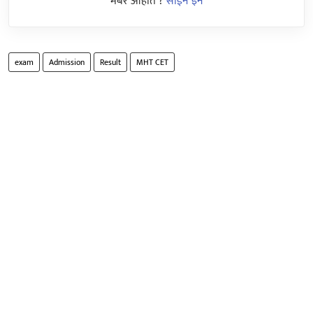
मेंबर आहात ?
साईन इन
exam
Admission
Result
MHT CET