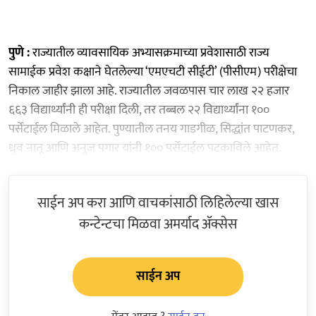
पुणे :
राज्यातील व्यावसायिक अभ्यासक्रमाच्या प्रवेशासाठी राज्य
सामाईक प्रवेश कक्षाने घेतलेल्या ‘एमएचटी सीईटी’ (पीसीएम) परीक्षेचा
निकाल जाहीर झाला आहे. राज्यातील जवळपास चार लाख २२ हजार
६६३ विद्यार्थ्यांनी ही परीक्षा दिली, तर तब्बल २२ विद्यार्थ्यांना १००
पर्सेंटाईल मिळाले आहेत. पुण्यातील तनय गाडगीळ, सिद्धांत पाटणकर,
ध्रुव नातू आणि अनुज पगार यांनी १०० पर्सेंटाईल पटकाविले आहेत.
साईन अप करा आणि वाचकांसाठी लिहिलेल्या खास
कन्टेन्टचा मिळवा अमर्याद ॲक्सेस
साईन अप