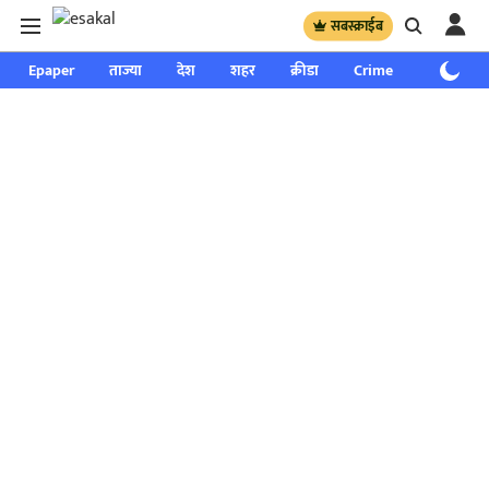
सबस्क्राईब
Epaper
ताज्या
देश
शहर
क्रीडा
Crime
साप्ताहिक