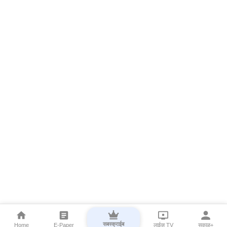
सबस्क्राईब
Home
E-Paper
लाईव्ह TV
सकाळ+