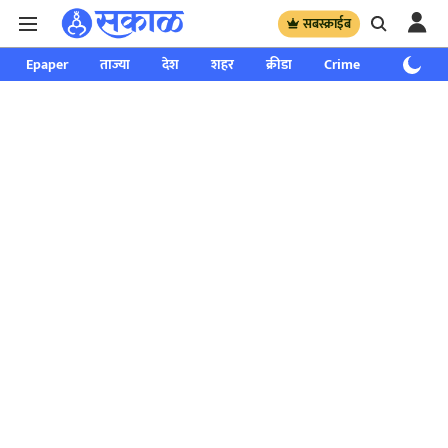
सबस्क्राईब
Epaper
ताज्या
देश
शहर
क्रीडा
Crime
साप्ताहिक