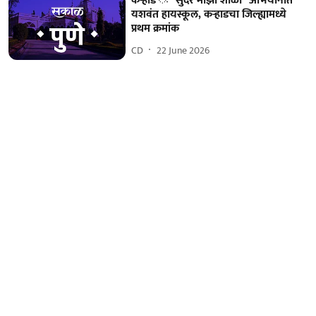
कऱ्हाड ः ''सुंदर माझी शाळा'' अभियानात
यशवंत हायस्कूल, कऱ्हाडचा जिल्ह्यामध्ये
प्रथम क्रमांक
CD
22 June 2026