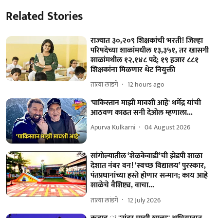
Related Stories
राज्यात ३०,२०९ शिक्षकांची भरती! जिल्हा
परिषदेच्या शाळांमधील १३,३५१, तर खासगी
शाळांमधील १२,१४८ पदे; १९ हजार ८८१
शिक्षकांना मिळणार थेट नियुक्ती
तात्या लांडगे
12 hours ago
'पाकिस्तान माझी मावशी आहे' धर्मेंद्र यांची
आठवण काढत सनी देओल म्हणाला...
Apurva Kulkarni
04 August 2026
सांगोल्यातील ‘शेळकेवाडी’ची झेडपी शाळा
देशात नंबर वन! ‘स्वच्छ विद्यालय’ पुरस्कार,
पंतप्रधानांच्या हस्ते होणार सन्मान; काय आहे
शाळेचे वैशिष्ट्य, वाचा...
तात्या लांडगे
12 July 2026