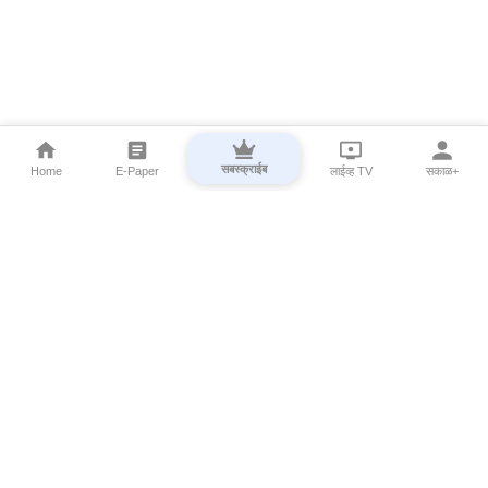
सबस्क्राईब
Home
E-Paper
लाईव्ह TV
सकाळ+
⌄
Marathi News
⌄
About Esakal