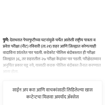
पुणे:
देशभरात पेपरफुटीच्या घटनांमुळे चर्चेत आलेली राष्ट्रीय पात्रता व
प्रवेश परीक्षा (नीट) रविवारी (ता.२१) शहर आणि जिल्ह्यात कोणत्‍याही
वादाविना शांततेत पार पडली. कडेकोट पोलिस बंदोबस्तात ही परीक्षा
जिल्ह्यात ३६, तर शहरातील २७ परीक्षा केंद्रांवर पार पडली. परीक्षेदरम्यान
अनुचित प्रकार घडू नये, यासाठी कडक पोलिस बंदोबस्त तैनात करण्यात
आला होता.
साईन अप करा आणि वाचकांसाठी लिहिलेल्या खास
कन्टेन्टचा मिळवा अमर्याद ॲक्सेस