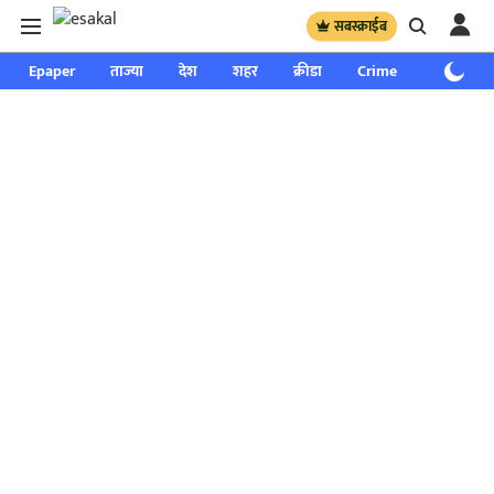
सबस्क्राईब
Epaper
ताज्या
देश
शहर
क्रीडा
Crime
साप्ताहिक