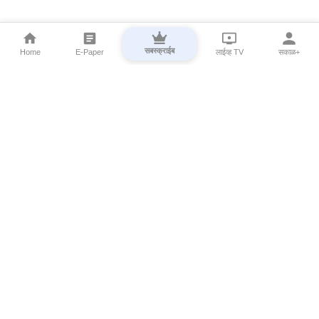
सबस्क्राईब
Home
E-Paper
लाईव्ह TV
सकाळ+
⌄
Marathi News
⌄
About Esakal
⌄
Digital Products
⌄
Sakal Programs