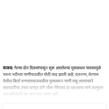
वाकड:
गेल्या दोन दिवसांपासून सुरू असलेल्या मुसळधार पावसामुळे
पवना नदीच्या पाणीपातळीत मोठी वाढ झाली आहे. दत्तनगर, थेरगाव
येथील बिर्ला रुग्णालयाजवळील पुलावरून पाणी वाहू लागल्याने
खबरदारीचा उपाय म्हणून डांगे चौक-चिंचवड हा महत्त्वाचा मार्ग तात्पुरता
वाहतुकीसाठी बंद करण्यात आला आहे.