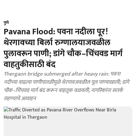
पुणे
Pavana Flood: पवना नदीला पूर!
थेरगावच्या बिर्ला रुग्णालयाजवळील
पुलावरून पाणी; डांगे चौक–चिंचवड मार्ग
वाहतुकीसाठी बंद
Thergaon bridge submerged after heavy rain: पवना
नदीच्या वाढत्या पाणीपातळीमुळे थेरगावजवळील पूल पाण्याखाली; डांगे
चौक–चिंचवड मार्ग बंद करून वाहतूक वळवली, नागरिकांना सतर्क
राहण्याचे आवाहन