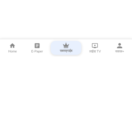
सबस्क्राईब
Home
E-Paper
लाईव्ह TV
सकाळ+
⌄
Marathi News
⌄
About Esakal