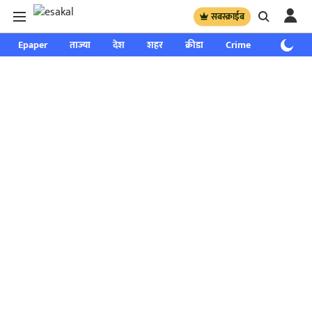
सबस्क्राईब
Epaper
ताज्या
देश
शहर
क्रीडा
Crime
साप्ताहिक