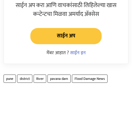
साईन अप करा आणि वाचकांसाठी लिहिलेल्या खास
कन्टेन्टचा मिळवा अमर्याद ॲक्सेस
साईन अप
मेंबर आहात ?
साईन इन
pune
district
River
pavana dam
Flood Damage News