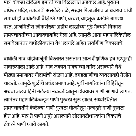
मात्र शेकडो टोलेजंग इमारतींच्या विळख्यात अडकले आहे. पुरातन
वाघेश्वर मंदिर, त्याकाठी असलेले तळे, सरदार पिलाजीराव जाधवराव यांची
समाधी ही वाघोलीची वैशिष्ट्ये. पाणी, कचरा, वाहतूक कोंडीने ग्रामस्थ
त्रस्त. आजमितीस लोकसंख्या अडीच लाखांच्या पुढे गेल्याने विकास
ग्रामपंचायतीच्या आवाक्‍याबाहेर गेला आहे. त्यामुळे आता महापालिकेतील
समावेशानंतर वाघोलीकरांना वेध लागले आहेत सर्वांगीण विकासाचे.
वाघोली गाव चोहोबाजूंनी विस्तारत असताना आज शैक्षणिक हब म्हणूनही
नावारूपाला आले आहे. गाव जकात नाक्‍याच्या बाहेर असल्याने येथे
मोठ्या प्रमाणावर गोदामांची संख्या आहे. दगडखाणीचा व्यवसायही तेजीत
चालतो. त्यामुळे धुळीचे प्रचंड प्रमाण आहे. पूर्वी नागरिकांना विहिरीतून
अथवा जलवाहिनी गेलेल्या नळकोंड्यातून डोक्‍यावर पाणी आणावे लागत.
त्यानंतर महापालिकेकडून पाणी पुरवठा सुरू झाला. सध्यस्थितीत
ग्रामपंचायतीने केलेल्या पाणी पुरवठा योजनेतून नळाद्वारे पाणी पुरवठा
होत आहे. मात्र ते पाणी अपुरे असल्याने सोसायटीधारकांना विकतचे
टॅंकरने पाणी घ्यावे लागते.