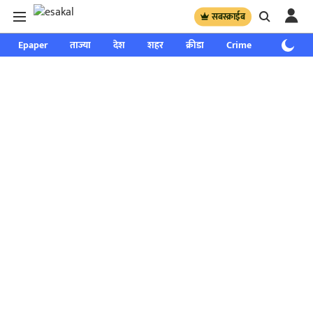
सबस्क्राईब
Epaper
ताज्या
देश
शहर
क्रीडा
Crime
साप्ताहिक