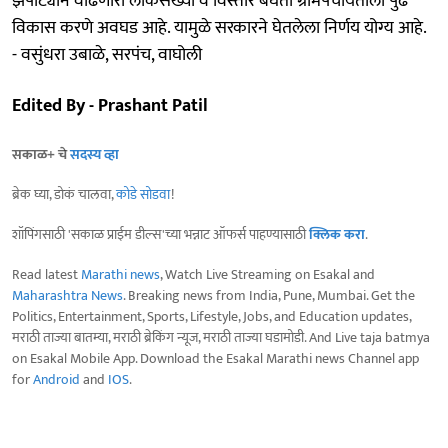
झपाट्याने वाढणारी लोकसंख्या व विस्तार बघता ग्रामपंचायतीला पुढे
विकास करणे अवघड आहे. यामुळे सरकारने घेतलेला निर्णय योग्य आहे.
- वसुंधरा उबाळे, सरपंच, वाघोली
Edited By - Prashant Patil
सकाळ+ चे
सदस्य व्हा
ब्रेक घ्या, डोकं चालवा,
कोडे सोडवा
!
शॉपिंगसाठी 'सकाळ प्राईम डील्स'च्या भन्नाट ऑफर्स पाहण्यासाठी
क्लिक करा
.
Read latest
Marathi news
, Watch Live Streaming on Esakal and
Maharashtra News
. Breaking news from India, Pune, Mumbai. Get the
Politics, Entertainment, Sports, Lifestyle, Jobs, and Education updates,
मराठी ताज्या बातम्या, मराठी ब्रेकिंग न्यूज, मराठी ताज्या घडामोडी. And Live taja batmya
on Esakal Mobile App. Download the Esakal Marathi news Channel app
for
Android
and
IOS
.