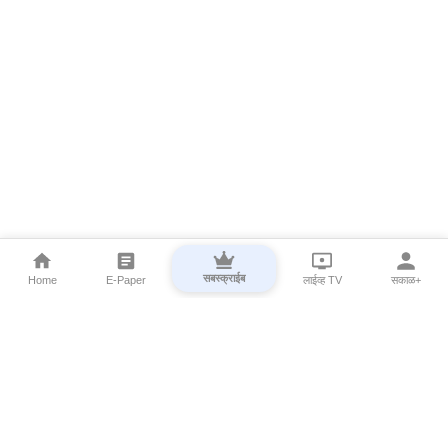
सबस्क्राईब
Home
E-Paper
लाईव्ह TV
सकाळ+