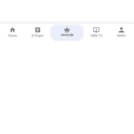
सबस्क्राईब
Home
E-Paper
लाईव्ह TV
सकाळ+
⌄
Marathi News
⌄
About Esakal
⌄
Digital Products