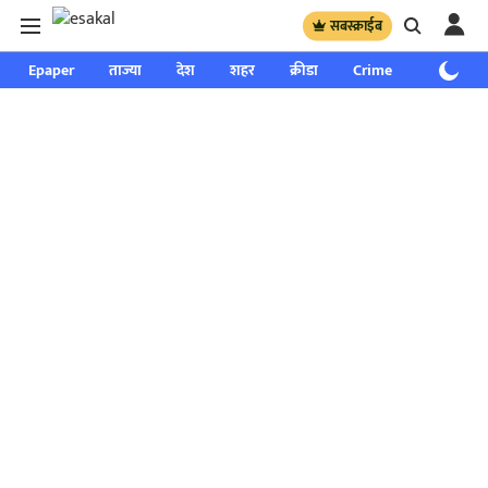
सबस्क्राईब
Epaper
ताज्या
देश
शहर
क्रीडा
Crime
साप्ताहिक