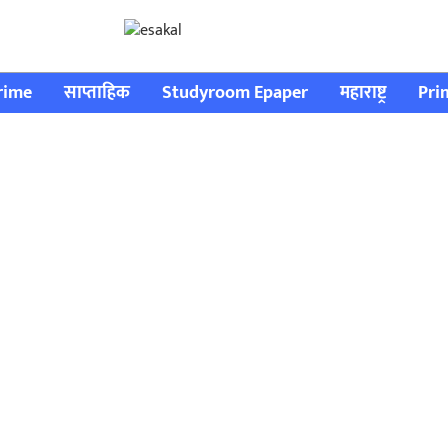
rime
साप्ताहिक
Studyroom Epaper
महाराष्ट्र
Pri