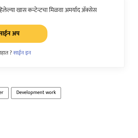
ेल्या खास कन्टेन्टचा मिळवा अमर्याद ॲक्सेस
साईन अप
आहात ?
साईन इन
er
Development work