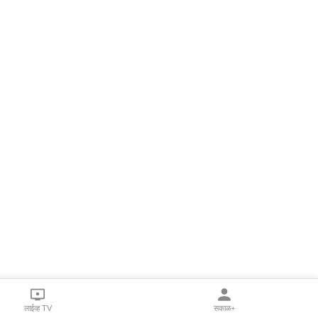
लाईव्ह TV
सकाळ+