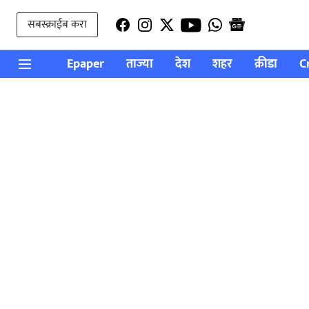
सबस्क्राईब करा
Epaper
ताज्या
देश
शहर
क्रीडा
C