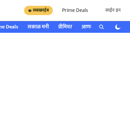
Prime Deals
साईन इन
सबस्क्राईब
me Deals
सकाळ मनी
प्रीमियर
आणखी
राशी भविष्य