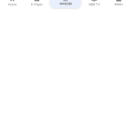
सबस्क्राईब
Home
E-Paper
लाईव्ह TV
सकाळ+
⌄
Marathi News
⌄
About Esakal
⌄
Digital Products
⌄
Sakal Programs
⌄
Print Products