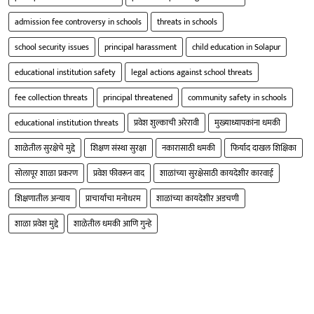
admission fee controversy in schools
threats in schools
school security issues
principal harassment
child education in Solapur
educational institution safety
legal actions against school threats
fee collection threats
principal threatened
community safety in schools
educational institution threats
प्रवेश शुल्काची अरेरावी
मुख्याध्यापकांना धमकी
शाळेतील सुरक्षेचे मुद्दे
शिक्षण संस्था सुरक्षा
नकारासाठी धमकी
फिर्याद दाखल शिक्षिका
सोलापूर शाळा प्रकरण
प्रवेश फीवरून वाद
शाळांच्या सुरक्षेसाठी कायदेशीर कारवाई
शिक्षणातील अन्याय
प्राचार्यांचा मनोधरम
शाळांच्या कायदेशीर अडचणी
शाळा प्रवेश मुद्दे
शाळेतील धमकी आणि गुन्हे