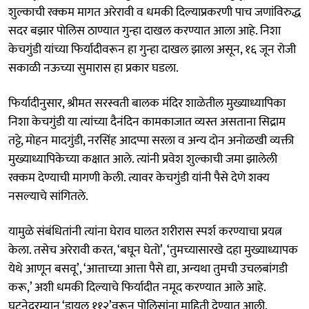
शुल्काची रक्कम मागत अरेरावी व धमकी दिल्याप्रकरणी पाच जणांविरुद्ध
सदर बझार पोलिस ठाण्यात गुन्हा दाखल करण्यात आला आहे. निशा
केचगुंडी यांच्या फिर्यादीवरून हा गुन्हा दाखल झाला असून, १६ जून रोजी
सकाळी नऊच्या सुमारास हा प्रकार घडला.
फिर्यादीनुसार, श्रीमत सरस्वती बालक मंदिर शाळेतील मुख्याध्यापिका
निशा केचगुंडी या त्यांच्या दैनंदिन कामकाजात व्यस्त असताना सिद्राम
तट्टे, मोहन मादगुंडी, नरसिंह आदप्पा सरला व अन्य दोन अनोळखी व्यक्ती
मुख्याध्यापिकेच्या कक्षात आले. त्यांनी प्रवेश शुल्काची जमा झालेली
रक्कम देण्याची मागणी केली. त्यावर केचगुंडी यांनी पैसे देणे शक्य
नसल्याचे सांगितले.
यामुळे संबंधितांनी त्यांना घेराव घालत शरीरास स्पर्श करण्याचा प्रयत्न
केला. तसेच अरेरावी करत, ‘बघून घेतो’, ‘तुमच्यासारखे दहा मुख्याध्यापक
येथे आणून बसवू’, ‘आत्ताच्या आत्ता पैसे द्या, अन्यथा तुमची उचलबांगडी
करू,’ अशी धमकी दिल्याचे फिर्यादीत नमूद करण्यात आले आहे.
घटनेदरम्यान ‘डायल ११२’वरून पोलिसांना माहिती देण्यात आली.