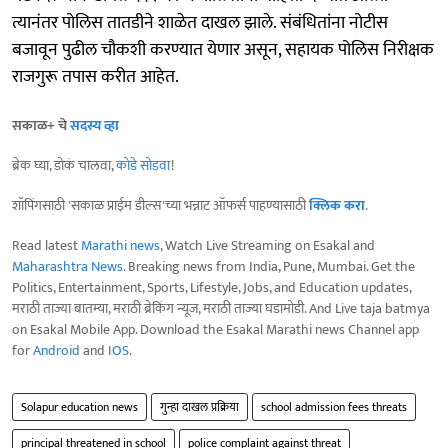
त्यानंतर पोलिस तातडीने शाळेत दाखल झाले. संबंधितांना नोटीस
बजावून पुढील चौकशी करण्यात येणार असून, सहायक पोलिस निरीक्षक
राजगुरू तपास करीत आहेत.
सकाळ+ चे
सदस्य व्हा
ब्रेक घ्या, डोकं चालवा,
कोडे सोडवा
!
शॉपिंगसाठी 'सकाळ प्राईम डील्स'च्या भन्नाट ऑफर्स पाहण्यासाठी
क्लिक करा
.
Read latest
Marathi news
, Watch Live Streaming on Esakal and
Maharashtra News
. Breaking news from India, Pune, Mumbai. Get the
Politics, Entertainment, Sports, Lifestyle, Jobs, and Education updates,
मराठी ताज्या बातम्या, मराठी ब्रेकिंग न्यूज, मराठी ताज्या घडामोडी. And Live taja batmya
on Esakal Mobile App. Download the Esakal Marathi news Channel app
for
Android
and
IOS
.
Solapur education news
गुन्हा दाखल प्रक्रिया
school admission fees threats
principal threatened in school
police complaint against threat