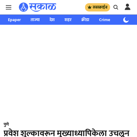
सबस्क्राईब
Epaper
ताज्या
देश
शहर
क्रीडा
Crime
साप्ताहिक
पुणे
प्रवेश शुल्कावरून मुख्याध्यापिकेला उचलून