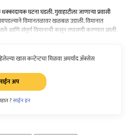
क धक्कादायक घटना घडली. गुवाहाटीला जाणाऱ्या प्रवासी
्ठी सापडल्याने विमानतळावर खळबळ उडाली. विमानात
ात आले आणि संपूर्ण विमानाची कसून तपासणी करण्यात आली.
ेल्या खास कन्टेन्टचा मिळवा अमर्याद ॲक्सेस
साईन अप
आहात ?
साईन इन