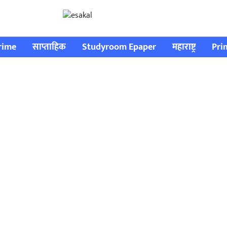
rime
साप्ताहिक
Studyroom Epaper
महाराष्ट्र
Pri