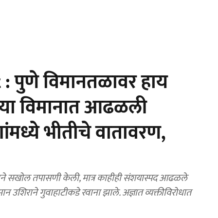
: पुणे विमानतळावर हाय
ाऱ्या विमानात आढळली
शांमध्ये भीतीचे वातावरण,
े सखोल तपासणी केली, मात्र काहीही संशयास्पद आढळले
ान उशिराने गुवाहाटीकडे रवाना झाले. अज्ञात व्यक्तीविरोधात