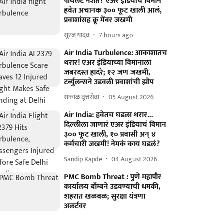
पायलट नशेत? एअर इंडियाचं विमान
हवेत अचानक ३०० फूट खाली आलं,
प्रवाशांसह क्रू मेंबर जखमी
सूरज यादव
7 hours ago
Air India Turbulence: आकाशातच
थरार! एअर इंडियाच्या विमानाला
जबरदस्त हादरे; १२ जण जखमी,
टर्ब्युलन्सने उडवली प्रवाशांची झोप
सकाळ वृत्तसेवा
05 August 2026
Air India: हवेतच घडला थरार...
दिल्लीला जाणारं एअर इंडियाचं विमान
३०० फूट खाली, १० प्रवासी अन् ४
कर्मचारी जखमी! नेमकं काय घडलं?
Sandip Kapde
04 August 2026
PMC Bomb Threat : पुणे महापौर
कार्यालय बॉम्बने उडवण्याची धमकी,
शहरात खळबळ; सुरक्षा यंत्रणा
अलर्टवर