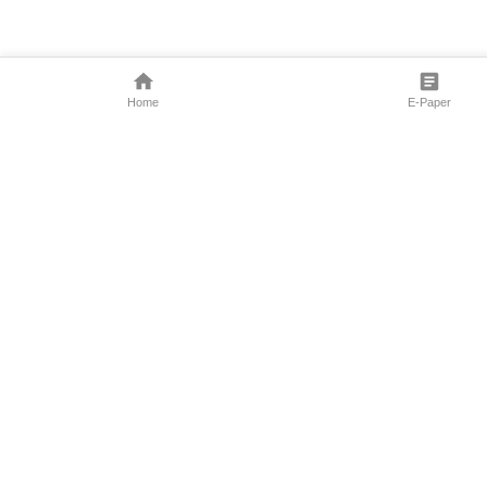
Home
E-Paper
Follow Us
Marathi News
Maharashtra N
Entertainment 