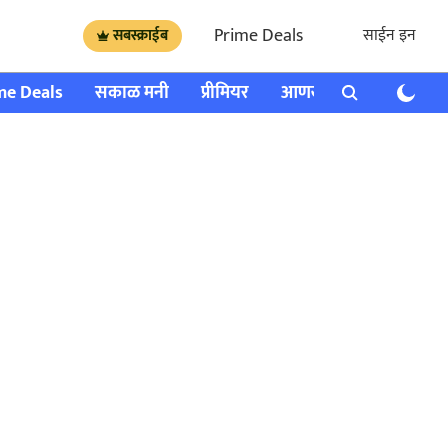
Prime Deals
साईन इन
सबस्क्राईब
me Deals
सकाळ मनी
प्रीमियर
आणखी
राशी भविष्य