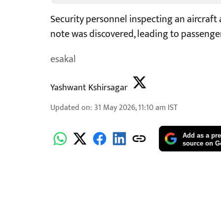
Security personnel inspecting an aircraft
note was discovered, leading to passenger
esakal
Yashwant Kshirsagar
Updated on
:
31 May 2026, 11:10 am
IST
Add as a pre
source on G