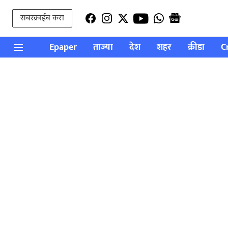
सबस्क्राईब करा
Epaper
ताज्या
देश
शहर
क्रीडा
C