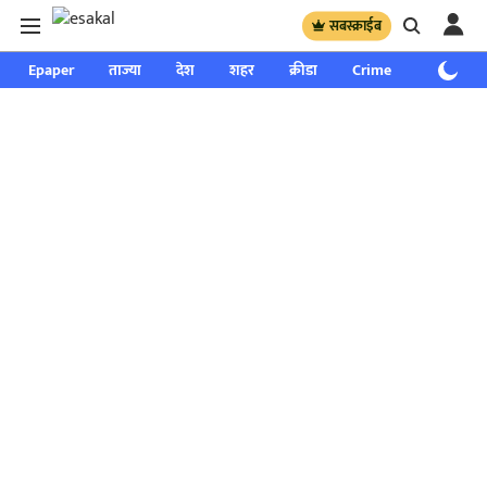
सबस्क्राईब
Epaper
ताज्या
देश
शहर
क्रीडा
Crime
साप्ताहिक