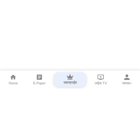
सबस्क्राईब
Home
E-Paper
लाईव्ह TV
सकाळ+