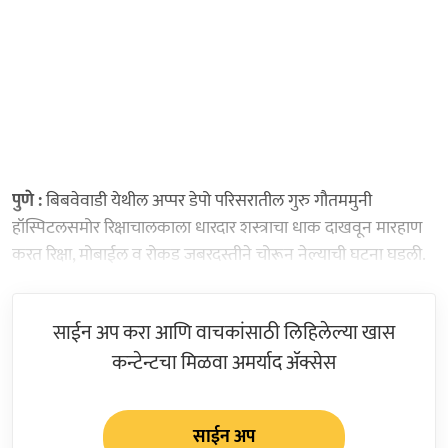
पुणे :
बिबवेवाडी येथील अप्पर डेपो परिसरातील गुरु गौतममुनी
हॉस्पिटलसमोर रिक्षाचालकाला धारदार शस्त्राचा धाक दाखवून मारहाण
करत रिक्षा, मोबाईल व रोकड जबरदस्तीने चोरून नेल्याची घटना घडली.
साईन अप करा आणि वाचकांसाठी लिहिलेल्या खास
कन्टेन्टचा मिळवा अमर्याद ॲक्सेस
साईन अप