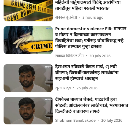
महिलेची पोर्तुगालमध्ये विक्री; आरोपींच्या
तावडीतून महिला परतली भारतात
सकाळ वृत्तसेवा
3 hours ago
Pune domestic violence FIR: मानपान
व मोटार न दिल्याच्या कारणावरून
विवाहितेचा छळ; पतीसह चौघांविरुद्ध नऱ्हे
पोलिस ठाण्यात गुन्हा दाखल
सकाळ डिजिटल टीम
30 July 2026
देशभरात रविवारी कँडल मार्च, CJPची
घोषणा; विद्यार्थी-पालकांसह समर्थकांना
सहभागी होण्याचं आवाहन
सूरज यादव
25 July 2026
दीपकेला ताब्यात घेतलं, गाड्यांची हवा
सोडली; आंदोलकांवर लाठीचार्ज, भरपावसात
दिल्लीतलं वातावरण तापलं
Shubham Banubakode
20 July 2026