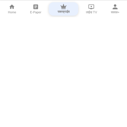
सबस्क्राईब
Home
E-Paper
लाईव्ह TV
सकाळ+
⌄
Marathi News
⌄
About Esakal
⌄
Digital Products
⌄
Sakal Programs
⌄
Print Products