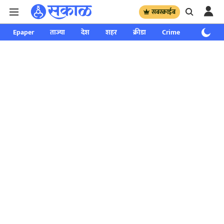
सबस्क्राईब
Epaper
ताज्या
देश
शहर
क्रीडा
Crime
साप्ताहिक