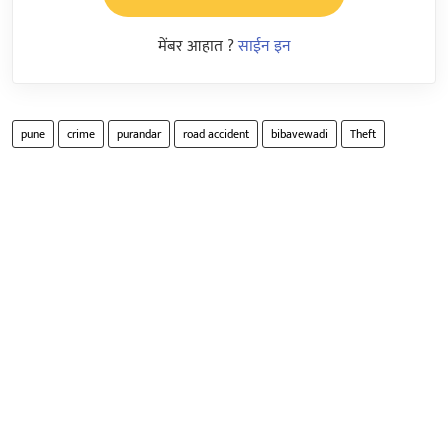
मेंबर आहात ?
साईन इन
pune
crime
purandar
road accident
bibavewadi
Theft