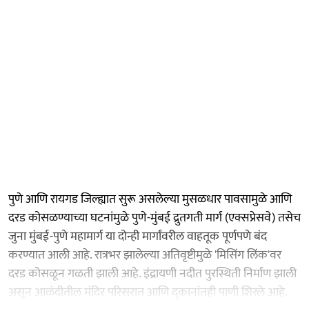
पुणे आणि रायगड जिल्ह्यात सुरू असलेल्या मुसळधार पावसामुळे आणि
दरड कोसळण्याच्या घटनांमुळे पुणे-मुंबई द्रुतगती मार्ग (एक्सप्रेसवे) तसेच
जुना मुंबई-पुणे महामार्ग या दोन्ही मार्गांवरील वाहतूक पूर्णपणे बंद
करण्यात आली आहे. रात्रभर झालेल्या अतिवृष्टीमुळे 'मिसिंग लिंक'वर
दरड कोसळून गळती झाली आहे. इंद्रायणी नदीत पुरस्थिती निर्माण झाली
असून आळंदीतील मंदिर परिसरात आणि दुकानांतही पाणी शिरले आहे.