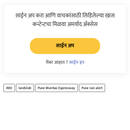
साईन अप करा आणि वाचकांसाठी लिहिलेल्या खास
कन्टेन्टचा मिळवा अमर्याद ॲक्सेस
साईन अप
मेंबर आहात ?
साईन इन
IMD
landslide
Pune Mumbai Expressway
Pune rain alert