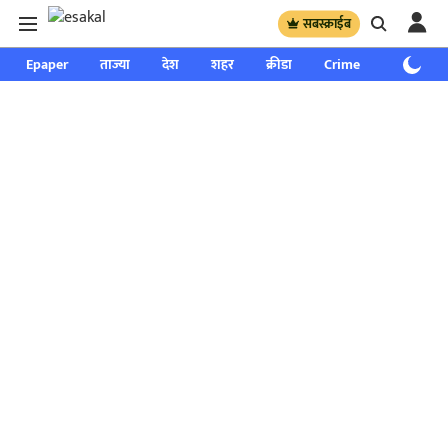
सबस्क्राईब
Epaper
ताज्या
देश
शहर
क्रीडा
Crime
साप्ताहिक