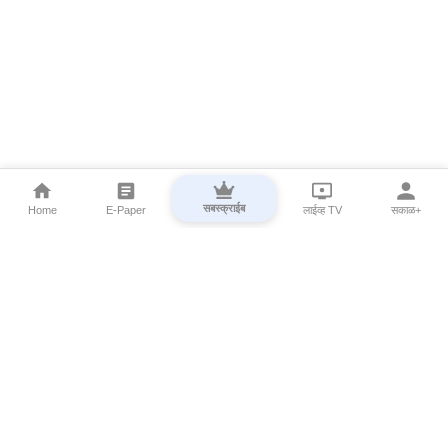
सबस्क्राईब
Home
E-Paper
लाईव्ह TV
सकाळ+
⌄
Marathi News
⌄