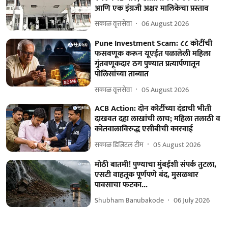
आणि एक इंग्रजी अक्षर मालिकेचा प्रस्ताव
सकाळ वृत्तसेवा
06 August 2026
Pune Investment Scam: ८८ कोटींची
फसवणूक करून यूएईत पळालेली महिला
गुंतवणूकदार ठग पुण्यात प्रत्यार्पणातून
पोलिसांच्या ताब्यात
सकाळ वृत्तसेवा
05 August 2026
ACB Action: दोन कोटींच्या दंडाची भीती
दाखवत दहा लाखांची लाच; महिला तलाठी व
कोतवालाविरुद्ध एसीबीची कारवाई
सकाळ डिजिटल टीम
05 August 2026
मोठी बातमी! पुण्याचा मुंबईशी संपर्क तुटला,
एसटी वाहतूक पूर्णपणे बंद, मुसळधार
पावसाचा फटका...
Shubham Banubakode
06 July 2026