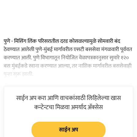
पुणे - मिसिंग लिंक परिसरातील दरड कोसळल्यामुळे सोमवारी बंद
ठेवण्यात आलेली पुणे-मुंबई मार्गावरील एसटी बससेवा मंगळवारी पूर्ववत
करण्यात आली. पुणे विभागातून नियोजित वेळापत्रकानुसार सुमारे १२०
बस मुंबईकडे रवाना करण्यात आल्या, तर नाशिक मार्गावरील बससेवाही
पुन्हा सुरू झाली.
साईन अप करा आणि वाचकांसाठी लिहिलेल्या खास
कन्टेन्टचा मिळवा अमर्याद ॲक्सेस
साईन अप