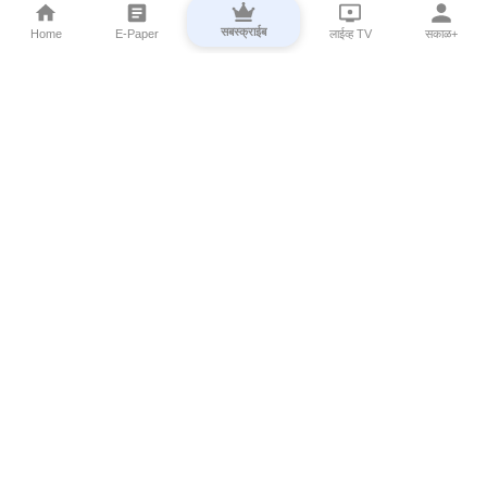
सबस्क्राईब
Home
E-Paper
लाईव्ह TV
सकाळ+
⌄
Marathi News
⌄
About Esakal
⌄
Digital Products
⌄
Sakal Programs
⌄
Print Products