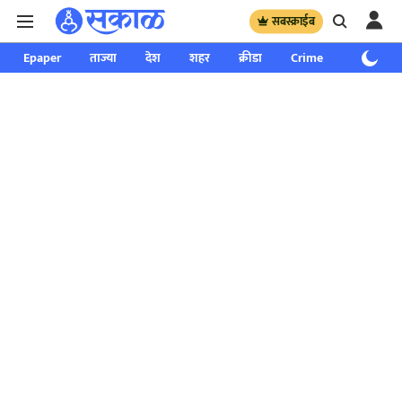
सबस्क्राईब
Epaper
ताज्या
देश
शहर
क्रीडा
Crime
साप्ताहिक