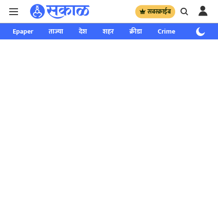
सबस्क्राईब
Epaper
ताज्या
देश
शहर
क्रीडा
Crime
साप्ताहिक