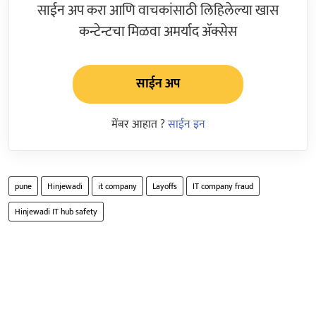
साईन अप करा आणि वाचकांसाठी लिहिलेल्या खास
कन्टेन्टचा मिळवा अमर्याद ॲक्सेस
साईन अप
मेंबर आहात ?
साईन इन
pune
Hinjewadi
it company
Layoffs
IT company fraud
Hinjewadi IT hub safety