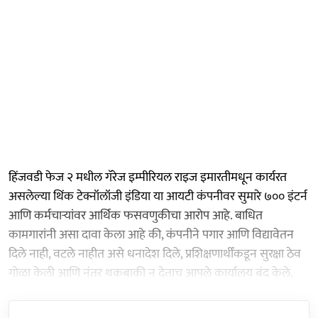
हिंजवडी फेज २ मधील गॅरेज इम्पीरियल राइज इमारतीमधून कार्यरत
असलेल्या थिंक टेक्नॉलॉजी इंडिया या आयटी कंपनीवर सुमारे ७०० इंटर्न
आणि कर्मचाऱ्यांवर आर्थिक फसवणुकीचा आरोप आहे. बाधित
कामगारांनी असा दावा केला आहे की, कंपनीने पगार आणि विद्यावेतन
दिले नाही, वटले नाहीत असे धनादेश दिले, प्रशिक्षणार्थींकडून सुरक्षा ठेव
गोळा केली आणि नंतर थकबाकी न देताच आपले कार्यालय बंद केले.