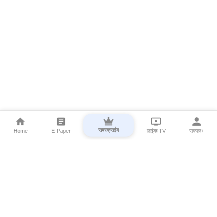
सबस्क्राईब
Home
E-Paper
लाईव्ह TV
सकाळ+