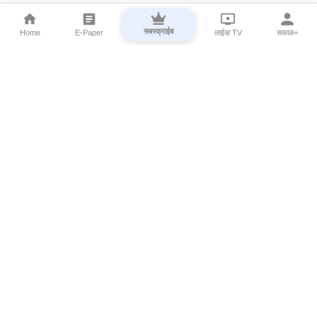
सबस्क्राईब
Home
E-Paper
लाईव्ह TV
सकाळ+
⌄
Marathi News
⌄
About Esakal
⌄
Digital Products