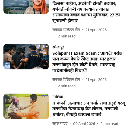
दिलासा नाहीच, अटकेची टांगती तलवार;
गर्भवती-नोकरी गमावल्याने तणावात
असल्याचा बचाव पक्षाचा युक्तिवाद, 27 ला
सुनावणी होणार
सकाळ डिजिटल टीम
21 April 2026
2
min read
सोलापूर
Solapur IT Exam Scam : 'आयटी' परीक्षा
पास करून देणारे रॅकेट उघड; चार हजार
तरुणांकडून दोन कोटी घेतले, भारतासह
परदेशातीलही विद्यार्थी
सकाळ डिजिटल टीम
21 April 2026
2
min read
नाशिक
IT कंपनी अत्याचार अन् धर्मांतराचा अड्डा! गरजू
तरुणींचा गैरफायदा घेत शोषण, तरुणाचे
धर्मांतर; बीफही खायला लावलं
सूरज यादव
09 April 2026
2
min read