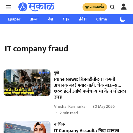
सबस्क्राईब
Epaper
ताज्या
देश
शहर
क्रीडा
Crime
साप्ताहिक
IT company fraud
पुणे
Pune News: हिंजवडीतील IT कंपनी
अचानक बंद? पगार नाही, चेक बाऊन्स...
७०० इंटर्न आणि कर्मचाऱ्यांचा वेतन घोटाळा
उघड
Vrushal Karmarkar
30 May 2026
2
min read
नाशिक
IT Company Assault : निदा खानला