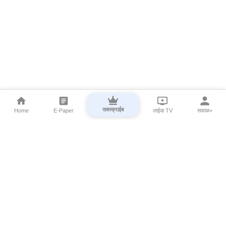
सबस्क्राईब
Home
E-Paper
लाईव्ह TV
सकाळ+