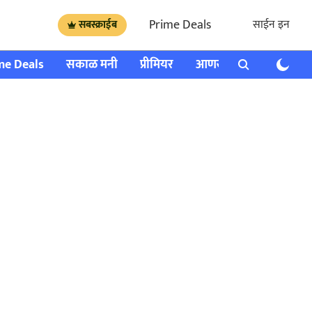
Prime Deals
साईन इन
सबस्क्राईब
me Deals
सकाळ मनी
प्रीमियर
आणखी
राशी भविष्य