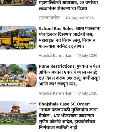
महापालिकेची धावाधाव, २१ वर्षांच्या
लढ्यानंतर शेतकऱ्यांचा विजय
सकाळ वृत्तसेवा
04 August 2026
School Bus Rules: आता पालकांना
मोबाईलवर दिसणार शाळेची बस;
महाराष्ट्रात नवे नियम लागू, नियम न
पाळल्यास परमिट रद्द होणार
Vrushal Karmarkar
19 July 2026
Pune Restrictions: पुण्यात ५ पेक्षा
अधिक जणांना एकत्र येण्यास मनाई;
१४ दिवस कलम ३७ लागू, कधीपासून
आणि का? जाणून घ्या...
Vrushal Karmarkar
18 July 2026
Bhojshala Case SC Order:
''नमाज पठणासाठी मुस्लिमांना जागा
मिळेल'', धार भोजशाला प्रकरणात
सुप्रीम कोर्टाचे आदेश, हायकोर्टाच्या
निर्णयाला स्थगिती नाही