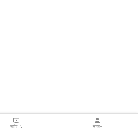
लाईव्ह TV
सकाळ+