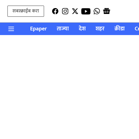
सबस्क्राईब करा
Epaper
ताज्या
देश
शहर
क्रीडा
C