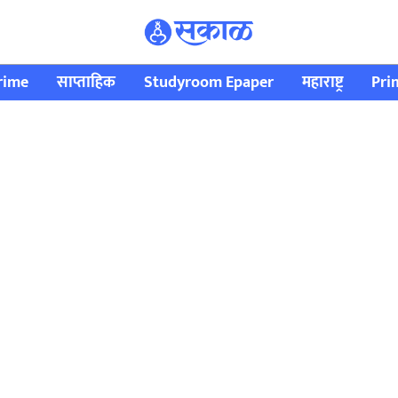
rime
साप्ताहिक
Studyroom Epaper
महाराष्ट्र
Pri