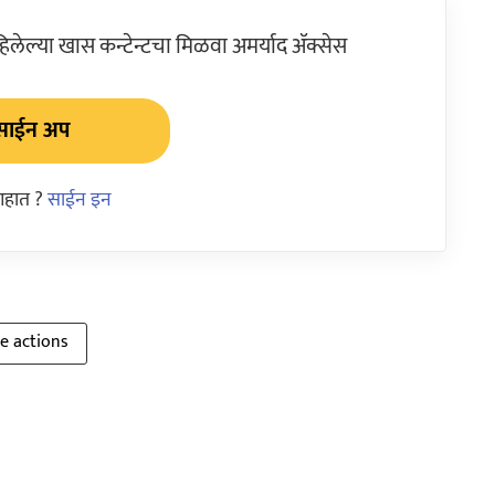
ेल्या खास कन्टेन्टचा मिळवा अमर्याद ॲक्सेस
साईन अप
आहात ?
साईन इन
e actions