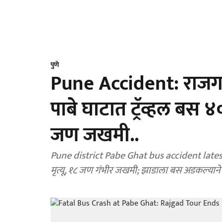
पुणे
Pune Accident: राजग
पाबे घाटात ट्रॅव्हल बस 
जण जखमी..
Pune district Pabe Ghat bus accident latest
मृत्यू, १८ जण गंभीर जखमी; झाडाला बस अडकल्यान