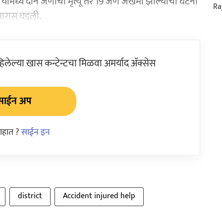
ामध्ये दोन जणांचा मृत्यू तर 19 जण जखमी झाल्याची घटना
ुमारास घडली.
ेल्या खास कन्टेन्टचा मिळवा अमर्याद ॲक्सेस
साईन अप
आहात ?
साईन इन
district
Accident injured help