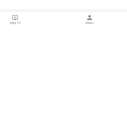
लाईव्ह TV
सकाळ+
l Programs
Print Products
Sakal Saptahik
hka
Family Doctor