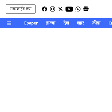
सबस्क्राईब करा
Epaper
ताज्या
देश
शहर
क्रीडा
C