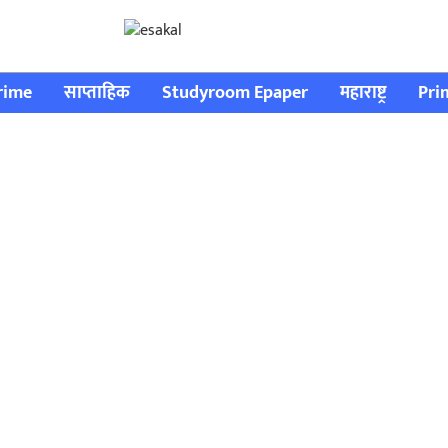
rime
साप्ताहिक
Studyroom Epaper
महाराष्ट्र
Pri