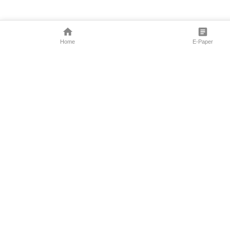
Home
E-Paper
Follow Us
Marathi News
Maharashtra N
Entertainment 