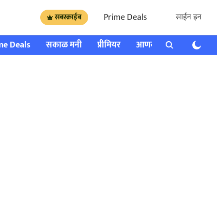
Prime Deals
साईन इन
सबस्क्राईब
me Deals
सकाळ मनी
प्रीमियर
आणखी
राशी भविष्य