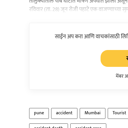
तालुक्यातील पाबे घाटात भीषण अपघात झाला असून य
रविवार (ता. 28) जून रोजी पहाटे एक वाजण्याच्या स
साईन अप करा आणि वाचकांसाठी लिहिल
मेंबर 
pune
accident
Mumbai
Tourist