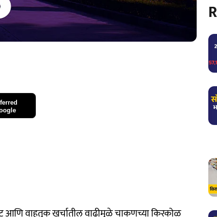
R
ferred
oogle
घट आणि वाहतूक खर्चातील वाढीमुळे चाकणच्या किरकोळ