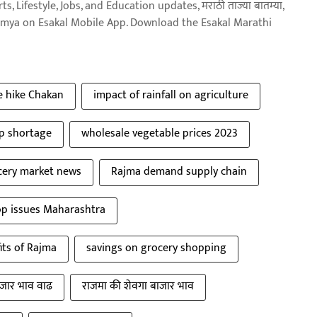
, Lifestyle, Jobs, and Education updates, मराठी ताज्या बातम्या,
aja batmya on Esakal Mobile App. Download the Esakal Marathi
e hike Chakan
impact of rainfall on agriculture
op shortage
wholesale vegetable prices 2023
cery market news
Rajma demand supply chain
op issues Maharashtra
its of Rajma
savings on grocery shopping
जार भाव वाढ
राजमा की शेवगा बाजार भाव