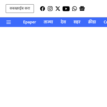
सबस्क्राईब करा
Epaper
ताज्या
देश
शहर
क्रीडा
C