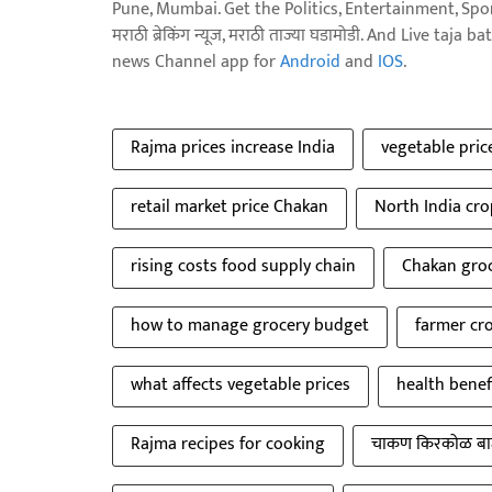
Pune, Mumbai. Get the Politics, Entertainment, Sports
मराठी ब्रेकिंग न्यूज, मराठी ताज्या घडामोडी. And Live t
news Channel app for
Android
and
IOS
.
Rajma prices increase India
vegetable pric
retail market price Chakan
North India cr
rising costs food supply chain
Chakan gro
how to manage grocery budget
farmer cr
what affects vegetable prices
health benef
Rajma recipes for cooking
चाकण किरकोळ बा