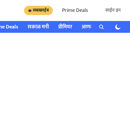
Prime Deals
साईन इन
सबस्क्राईब
me Deals
सकाळ मनी
प्रीमियर
आणखी
राशी भविष्य