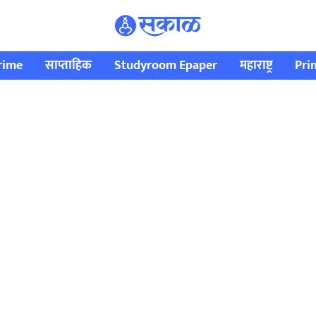
rime
साप्ताहिक
Studyroom Epaper
महाराष्ट्र
Pri