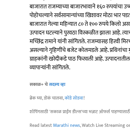
बाजारात राजम्याच्या बाजारभावाने १६० रुपयांचा उ
पोहोचल्याने सर्वसामान्यांच्या खिशावर मोठा भार पड
बाजारात गेल्या महिन्यात ८० ते १०० रुपये किलो अस
उत्पादन घटल्याने पुरवठा विस्कळीत झाला आहे. त्या
मच्छिंद्र रामाने यांनी सांगितले. राजम्यासह हिरवी मि
असल्याने गृहिणींचे बजेट कोलमडले आहे. प्रथिनांचा म
ग्राहकांनी खरेदीकडे पाठ फिरवली आहे. उत्पादनाती
व्यापाऱ्यांनी सांगितले.
सकाळ+ चे
सदस्य व्हा
ब्रेक घ्या, डोकं चालवा,
कोडे सोडवा
!
शॉपिंगसाठी 'सकाळ प्राईम डील्स'च्या भन्नाट ऑफर्स पाहण्यासा
Read latest
Marathi news
, Watch Live Streaming o