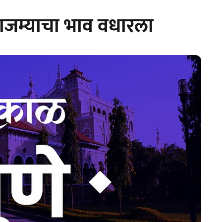
राजम्याचा भाव वधारला