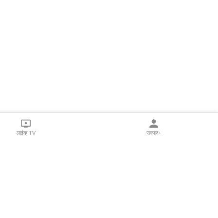
लाईव्ह TV
सकाळ+