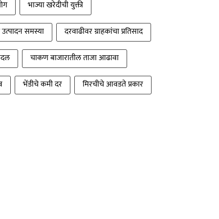
योग
भाज्या खरेदीची युक्ती
 उत्पादन समस्या
दरवाढीवर ग्राहकांचा प्रतिसाद
बदल
चाकण बाजारातील ताजा आढावा
व
भेंडीचे कमी दर
मिरचीचे आवडते प्रकार