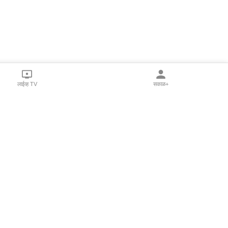
लाईव्ह TV
सकाळ+