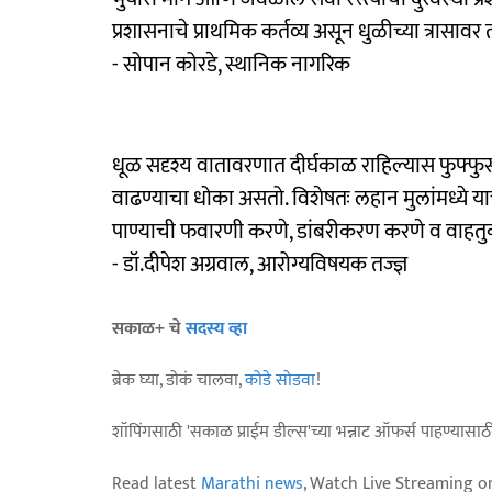
प्रशासनाचे प्राथमिक कर्तव्य असून धुळीच्या त्रासाव
- सोपान कोरडे, स्थानिक नागरिक
धूळ सदृश्य वातावरणात दीर्घकाळ राहिल्यास फुफ्फु
वाढण्याचा धोका असतो. विशेषतः लहान मुलांमध्ये या
पाण्याची फवारणी करणे, डांबरीकरण करणे व वाहतुक
- डॉ.दीपेश अग्रवाल, आरोग्यविषयक तज्ज्ञ
सकाळ+ चे
सदस्य व्हा
ब्रेक घ्या, डोकं चालवा,
कोडे सोडवा
!
शॉपिंगसाठी 'सकाळ प्राईम डील्स'च्या भन्नाट ऑफर्स पाहण्यासा
Read latest
Marathi news
, Watch Live Streaming o