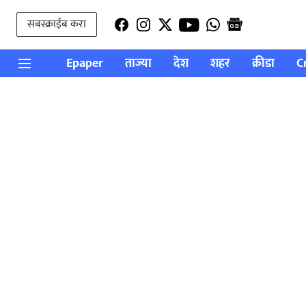
सबस्क्राईब करा
Epaper
ताज्या
देश
शहर
क्रीडा
C