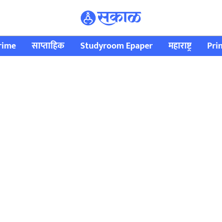
rime
साप्ताहिक
Studyroom Epaper
महाराष्ट्र
Pri