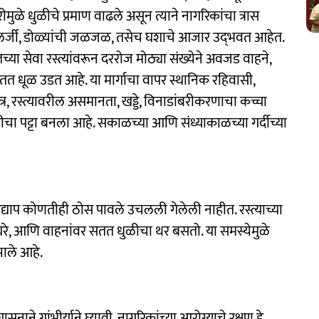
ुळे धुळीचे प्रमाण वाढले असून त्याने नागरिकांचा त्रास
‍ॅलर्जी, डोळ्यांची जळजळ, तसेच घशाचे आजार उद्‍भवत आहेत.
ा सेवा रस्त्यांवरून दररोज मोठ्या संख्येने अवजड वाहने,
सतत धूळ उडत आहे. या मार्गाचा वापर स्थानिक रहिवासी,
त्र, रस्त्यावरील असमानता, खड्डे, विनाडांबरीकरणाचा कच्चा
ीचा पट्टा बनला आहे. सकाळच्या आणि संध्याकाळच्या गर्दीच्या
अद्याप कोणतीही ठोस पावले उचलली गेलेली नाहीत. रस्त्याच्या
, घरे, आणि वाहनांवर सतत धुळीचा थर बसतो. या समस्येमुळे
झाले आहे.
सनाने गांभीर्याने घ्यावी. नागरिकांच्या आरोग्याचे रक्षण हे