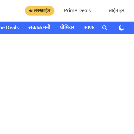
Prime Deals
साईन इन
सबस्क्राईब
me Deals
सकाळ मनी
प्रीमियर
आणखी
राशी भविष्य