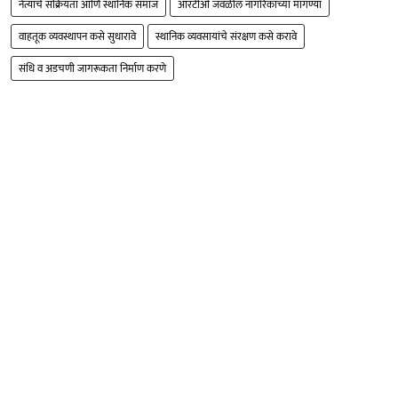
नेत्यांचे सक्रियता आणि स्थानिक समाज
आरटीओ जवळील नागरिकांच्या मागण्या
वाहतूक व्यवस्थापन कसे सुधारावे
स्थानिक व्यवसायांचे संरक्षण कसे करावे
संधि व अडचणी जागरूकता निर्माण करणे