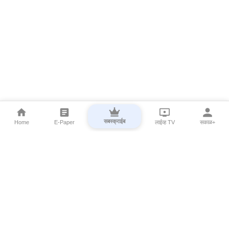
सबस्क्राईब
Home
E-Paper
लाईव्ह TV
सकाळ+