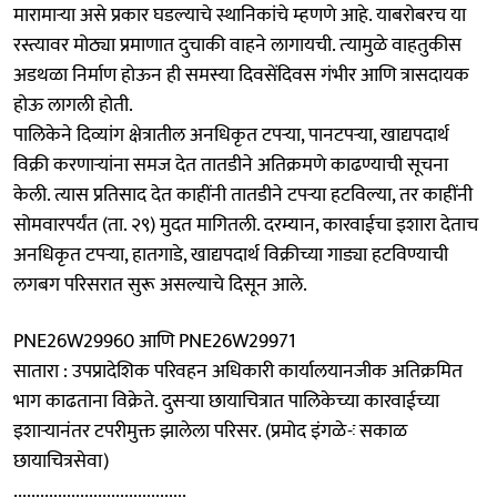
मारामाऱ्या असे प्रकार घडल्याचे स्थानिकांचे म्हणणे आहे. याबरोबरच या
रस्त्यावर मोठ्या प्रमाणात दुचाकी वाहने लागायची. त्‍यामुळे वाहतुकीस
अडथळा निर्माण होऊन ही समस्या दिवसेंदिवस गंभीर आणि त्रासदायक
होऊ लागली होती.
पालिकेने दिव्यांग क्षेत्रातील अनधिकृत टपऱ्या, पानटपऱ्या, खाद्यपदार्थ
विक्री करणाऱ्यांना समज देत तातडीने अतिक्रमणे काढण्याची सूचना
केली. त्यास प्रतिसाद देत काहींनी तातडीने टपऱ्या हटविल्या, तर काहींनी
सोमवारपर्यंत (ता. २९) मुदत मागितली. दरम्यान, कारवाईचा इशारा देताच
अनधिकृत टपऱ्या, हातगाडे, खाद्यपदार्थ विक्रीच्या गाड्या हटविण्याची
लगबग परिसरात सुरू असल्याचे दिसून आले.
PNE26W29960 आणि PNE26W29971
सातारा : उपप्रादेशिक परिवहन अधिकारी कार्यालयानजीक अतिक्रमित
भाग काढताना विक्रेते. दुसऱ्या छायाचित्रात पालिकेच्या कारवाईच्या
इशाऱ्यानंतर टपरीमुक्त झालेला परिसर. (प्रमोद इंगळे-ः सकाळ
छायाचित्रसेवा)
.......................................