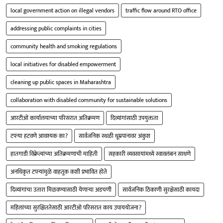
local government action on illegal vendors
traffic flow around RTO office
addressing public complaints in cities
community health and smoking regulations
local initiatives for disabled empowerment
cleaning up public spaces in Maharashtra
collaboration with disabled community for sustainable solutions
आरटीओ कार्यालयाच्या परिसरात अतिक्रमण
दिव्यांगांसाठी उपयुक्तता
टपऱ्या हटवणे आवश्यक का?
सार्वजनिक स्थळी धूम्रपानावर अंकुश
हातगाडी विक्रेत्यांच्या अतिक्रमणाची माहिती
सहकारी व्यवसायांमध्ये स्वावलंबन साधणे
अनधिकृत टपऱ्यांमुळे वाहतूक कशी प्रभावित होते
दिव्यांगांचा उतारा मिळवण्यासाठी येणाऱ्या अडचणी
सार्वजनिक ठिकाणी सुरक्षेसाठी कायदा
महिलांच्या सुरक्षिततेसाठी आरटीओ परिसरात काय उपाययोजना?