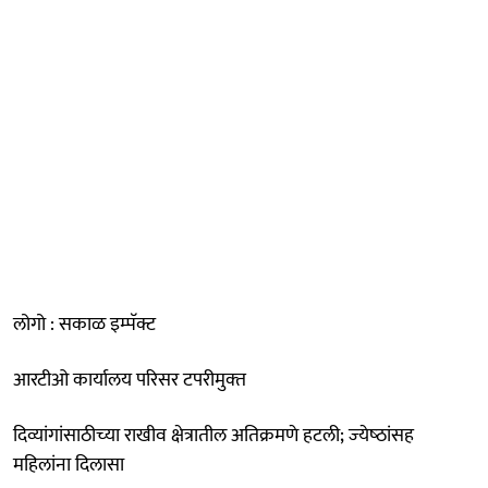
लोगो : सकाळ इम्पॅक्ट
आरटीओ कार्यालय परिसर टपरीमुक्‍त
दिव्‍यांगांसाठीच्‍या राखीव क्षेत्रातील अतिक्रमणे हटली; ज्‍येष्‍ठांसह
महिलांना दिलासा