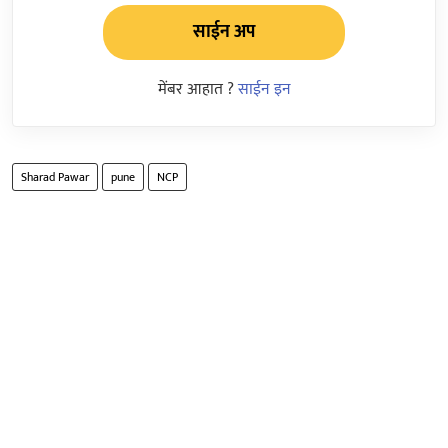
साईन अप
मेंबर आहात ?
साईन इन
Sharad Pawar
pune
NCP