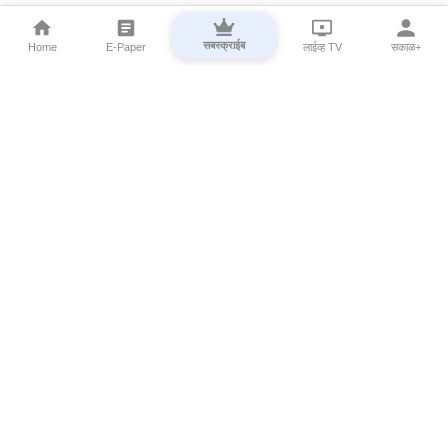
सबस्क्राईब
Home
E-Paper
लाईव्ह TV
सकाळ+
⌄
Marathi News
⌄
About Esakal
⌄
Digital Products
⌄
Sakal Programs
⌄
Print Products