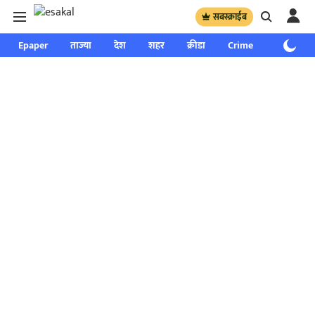
सबस्क्राईब
Epaper
ताज्या
देश
शहर
क्रीडा
Crime
साप्ताहिक