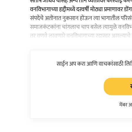
संतोष जाधव यांसह अन्य तीन व्यक्तींवर कारवाई करण
वनविभागाच्या हद्दीमध्ये दरवर्षी मोठ्या प्रमाणावर ड
संपदेचे अतोनात नुकसान होऊन त्या भागातील परिसंस्
समाजकंटकांना चांगलाच चाप बसेल त्यामुळे वनविभागा
तर वणवे लावणारे वनविभागाच्या रडारवर असल्याचे
साईन अप करा आणि वाचकांसाठी लिहिल
मेंबर 