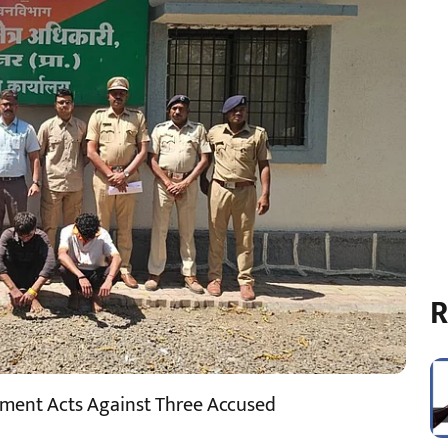
R
rtment Acts Against Three Accused