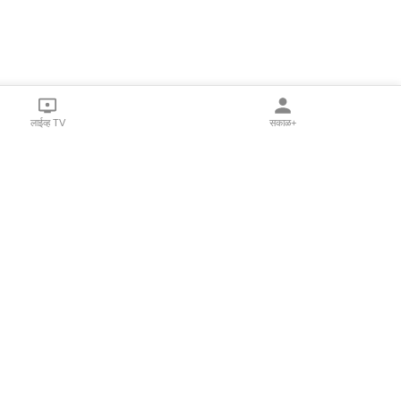
लाईव्ह TV
सकाळ+
l Programs
Print Products