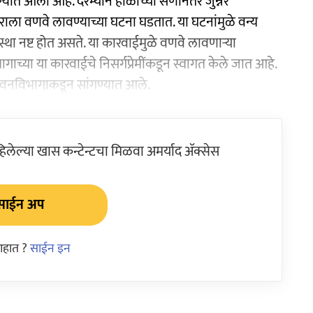
्यात आली आहे. दरम्यान होळीच्या सणानंतर जुन्नर
ोंगराला वणवे लावण्याच्या घटना घडतात. या घटनांमुळे वन्य
था नष्ट होत असते. या कारवाईमुळे वणवे लावणाऱ्या
च्या या कारवाईचे निसर्गप्रेमींकडून स्वागत केले जात आहे.
 वनविभागाकडून सांगण्यात आले.
ेल्या खास कन्टेन्टचा मिळवा अमर्याद ॲक्सेस
साईन अप
आहात ?
साईन इन