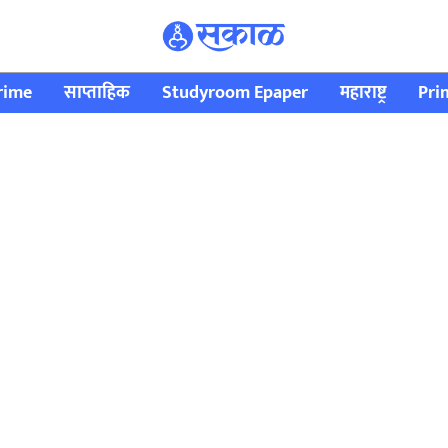
rime
साप्ताहिक
Studyroom Epaper
महाराष्ट्र
Pri