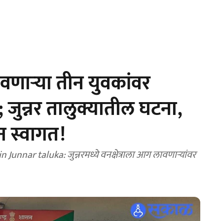
णाऱ्या तीन युवकांवर
जुन्नर तालुक्यातील घटना,
ून स्वागत!
unnar taluka: जुन्नरमध्ये वनक्षेत्राला आग लावणाऱ्यांवर