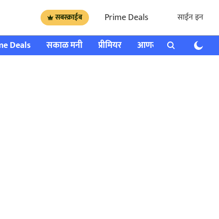
Prime Deals
साईन इन
सबस्क्राईब
me Deals
सकाळ मनी
प्रीमियर
आणखी
राशी भविष्य