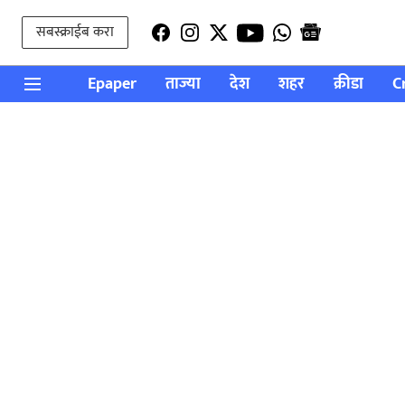
सबस्क्राईब करा
Epaper
ताज्या
देश
शहर
क्रीडा
C