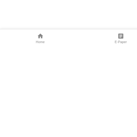
Home
E-Paper
Follow Us
Marathi News