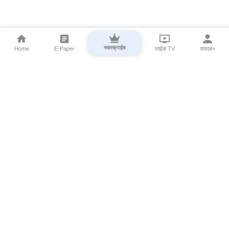
सबस्क्राईब
Home
E-Paper
लाईव्ह TV
सकाळ+
⌄
Marathi News
⌄
About Esakal