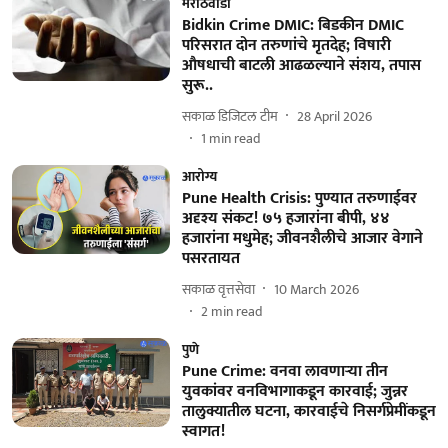
मराठवाडा
Bidkin Crime DMIC: बिडकीन DMIC
परिसरात दोन तरुणांचे मृतदेह; विषारी
औषधाची बाटली आढळल्याने संशय, तपास
सुरू..
सकाळ डिजिटल टीम
28 April 2026
1
min read
आरोग्य
Pune Health Crisis: पुण्यात तरुणाईवर
अदृश्य संकट! ७५ हजारांना बीपी, ४४
हजारांना मधुमेह; जीवनशैलीचे आजार वेगाने
पसरतायत
सकाळ वृत्तसेवा
10 March 2026
2
min read
पुणे
Pune Crime: वनवा लावणाऱ्या तीन
युवकांवर वनविभागाकडून कारवाई; जुन्नर
तालुक्यातील घटना, कारवाईचे निसर्गप्रेमींकडून
स्वागत!