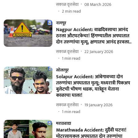
सकाळ वृत्तसेवा
08 March 2026
2
min read
नागपूर
Nagpur Accident: वाढदिवसाचा आनंद
ठरला औटघटकेचा! हिंगण्यातील अपघातात
दोन तरुणांचा मृत्यू, क्षणातच आनंद हरवला..
सकाळ वृत्तसेवा
22 January 2026
1
min read
सोलापूर
Solapur Accident: आंबेगावच्या दोन
तरुणांचा अपघातात मृत्यू; मध्यरात्री पिकअप
बुलेटची भीषण धडक, यात्रेहून येताना
काळाचा घाला!
सकाळ वृत्तसेवा
19 January 2026
1
min read
मराठवाडा
Marathwada Accident: दुर्दैवी घटना!
मोटरसायकल अपघातात दोन तरुणांचा