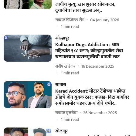
जागीच मृत्यू; खानापुरवर शोककळा,
दुचाकीचा ताबा सुटला अन्..
सकाळ डिजिटल टीम
04 January 2026
1
min read
कोल्हापूर
Kolhapur Dugs Addiction : आठ
महिन्यांत ९८८ रुग्ण; कोल्हापुरातील सेवा
रुग्णालयात व्यसनमुक्तीची वाढती लाट
संदीप खांडेकर
16 December 2025
1
min read
सातारा
Karad Accident:'मोटार-टेंपोच्या धडकेत
ओंडचे दोन युवक ठार'; कऱ्हाड- विटा मार्गावर
समोरासमोर धडक, अन्य दोघे गंभीर..
सकाळ वृत्तसेवा
26 November 2025
1
min read
सोलापूर