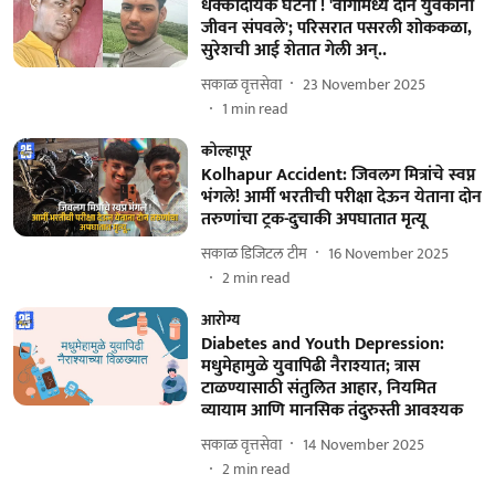
धक्कादायक घटना ! 'वांगीमध्ये दोन युवकांनी
जीवन संपवले'; परिसरात पसरली शोककळा,
सुरेशची आई शेतात गेली अन्..
सकाळ वृत्तसेवा
23 November 2025
1
min read
कोल्हापूर
Kolhapur Accident: जिवलग मित्रांचे स्वप्न
भंगले! आर्मी भरतीची परीक्षा देऊन येताना दोन
तरुणांचा ट्रक-दुचाकी अपघातात मृत्यू
सकाळ डिजिटल टीम
16 November 2025
2
min read
आरोग्य
Diabetes and Youth Depression:
मधुमेहामुळे युवापिढी नैराश्यात; त्रास
टाळण्यासाठी संतुलित आहार, नियमित
व्यायाम आणि मानसिक तंदुरुस्ती आवश्यक
सकाळ वृत्तसेवा
14 November 2025
2
min read