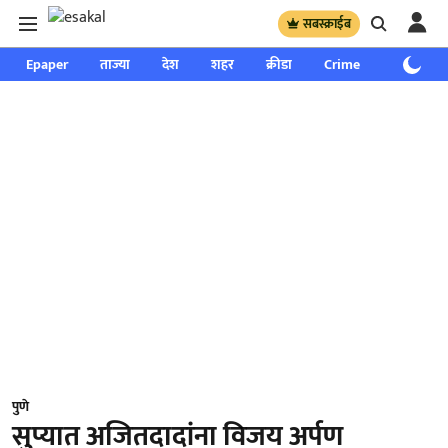
सबस्क्राईब
Epaper
ताज्या
देश
शहर
क्रीडा
Crime
साप्ताहिक
पुणे
सुप्यात अजितदादांना विजय अर्पण