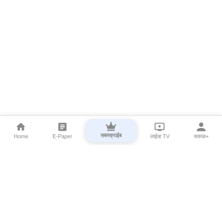
सबस्क्राईब
Home
E-Paper
लाईव्ह TV
सकाळ+