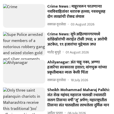
Crime News : माहूरवरून परतणाऱ्या
नवविवाहितांवर थरारक हल्ला; नववधूसह
दोन लाखांची रोकड लंपास
सकाळ वृत्तसेवा
03 August 2026
Crime News: सुपे-अहिल्यानगरमध्ये
दरोडेखोरांची सराईत टोळी उघड; ४ आरोपी
अटकेत, ९९ हजारांचा मुद्देमाल जप्त
मार्तंड बुचुडे
01 August 2026
Ahilyanagar: अंत पाहू नका, अण्णा
हजारेंचा सरकारला इशारा; वांगचुक यांच्या
प्रकृतीबाबत व्यक्त केली चिंता
सकाळ वृत्तसेवा
18 July 2026
Sheikh Mohammad Maharaj Palkhi:
संत शेख महंमद महाराज पालखी रथासाठी
सलग तिसऱ्या वर्षी ‘जू’ अर्पण; महाराष्ट्रातील
तिसऱ्या संत पालखीला लाभलेला दुर्मिळ मान
जमील पठाण
06 July 2026