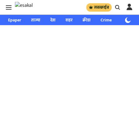
सबस्क्राईब
Epaper
ताज्या
देश
शहर
क्रीडा
Crime
साप्ताहिक