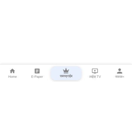
सबस्क्राईब
Home
E-Paper
लाईव्ह TV
सकाळ+