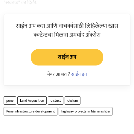
"सकाळ" ला दिली.
साईन अप करा आणि वाचकांसाठी लिहिलेल्या खास
कन्टेन्टचा मिळवा अमर्याद ॲक्सेस
साईन अप
मेंबर आहात ?
साईन इन
pune
Land Acquisition
district
chakan
Pune infrastructure development
highway projects in Maharashtra