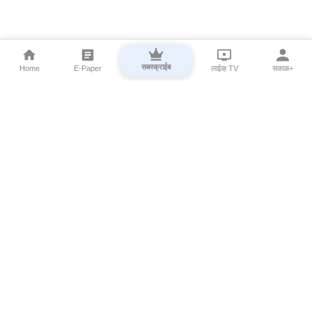
सबस्क्राईब
Home
E-Paper
लाईव्ह TV
सकाळ+
⌄
Marathi News
⌄
About Esakal