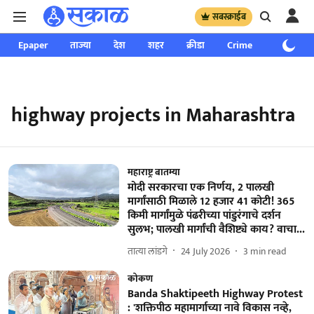
सबस्क्राईब
Epaper
ताज्या
देश
शहर
क्रीडा
Crime
साप्ताहिक
highway projects in Maharashtra
महाराष्ट्र बातम्या
मोदी सरकारचा एक निर्णय, 2 पालखी
मार्गांसाठी मिळाले 12 हजार 41 कोटी! 365
किमी मार्गांमुळे पंढरीच्या पांडुरंगाचे दर्शन
सुलभ; पालखी मार्गांची वैशिष्ट्ये काय? वाचा...
तात्या लांडगे
24 July 2026
3
min read
कोकण
Banda Shaktipeeth Highway Protest
: 'शक्तिपीठ महामार्गाच्या नावे विकास नव्हे,