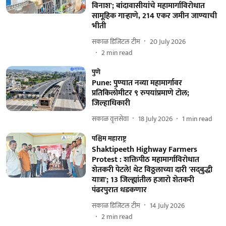
विनाश'; बांदावासीयांचे महामार्गाविरोधात
सामूहिक गाऱ्हाणे, 214 एकर जमीन जाण्याची
भीती
सकाळ डिजिटल टीम
20 July 2026
2
min read
पुणे
Pune: पुण्यात नव्या महामार्गावर
प्रतिकिलोमीटर ९ रुपयांप्रमाणे टोल;
जिल्हाधिकारी
सकाळ वृत्तसेवा
18 July 2026
1
min read
पश्चिम महाराष्ट्र
Shaktipeeth Highway Farmers
Protest : शक्तिपीठ महामार्गाविरोधात
शेतकरी पेटले! थेट विठ्ठलाच्या दारी 'सद्‌बुद्धी
यात्रा'; 13 जिल्ह्यांतील हजारो शेतकरी
पंढरपुरात धडकणार
सकाळ डिजिटल टीम
14 July 2026
2
min read