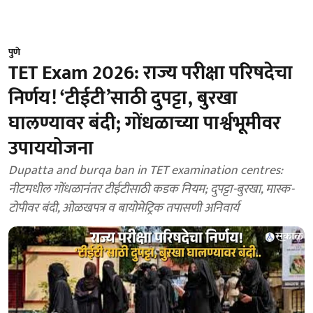
पुणे
TET Exam 2026: राज्य परीक्षा परिषदेचा
निर्णय! ‘टीईटी’साठी दुपट्टा, बुरखा
घालण्यावर बंदी; गोंधळाच्या पार्श्वभूमीवर
उपाययोजना
Dupatta and burqa ban in TET examination centres:
नीटमधील गोंधळानंतर टीईटीसाठी कडक नियम; दुपट्टा-बुरखा, मास्क-
टोपीवर बंदी, ओळखपत्र व बायोमेट्रिक तपासणी अनिवार्य