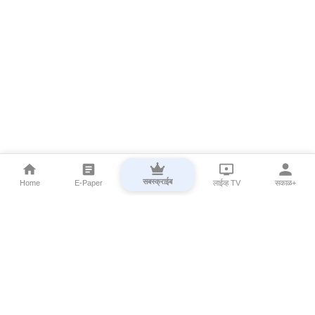
सबस्क्राईब
Home
E-Paper
लाईव्ह TV
सकाळ+