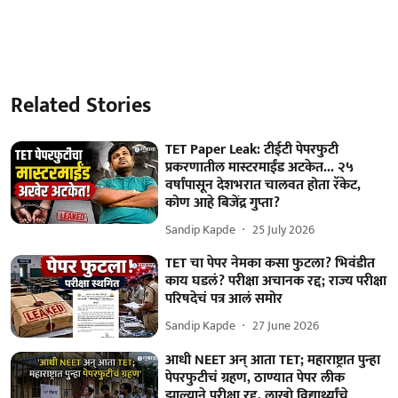
Related Stories
TET Paper Leak: टीईटी पेपरफुटी
प्रकरणातील मास्टरमाईंड अटकेत... २५
वर्षांपासून देशभरात चालवत होता रॅकेट,
कोण आहे बिजेंद्र गुप्ता?
Sandip Kapde
25 July 2026
TET चा पेपर नेमका कसा फुटला? भिवंडीत
काय घडलं? परीक्षा अचानक रद्द; राज्य परीक्षा
परिषदेचं पत्र आलं समोर
Sandip Kapde
27 June 2026
आधी NEET अन् आता TET; महाराष्ट्रात पुन्हा
पेपरफुटीचं ग्रहण, ठाण्यात पेपर लीक
झाल्याने परीक्षा रद्द, लाखो विद्यार्थ्यांचे