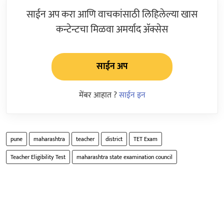
साईन अप करा आणि वाचकांसाठी लिहिलेल्या खास
कन्टेन्टचा मिळवा अमर्याद ॲक्सेस
साईन अप
मेंबर आहात ?
साईन इन
pune
maharashtra
teacher
district
TET Exam
Teacher Eligibility Test
maharashtra state examination council