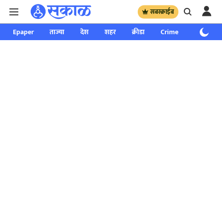
सबस्क्राईब
Epaper
ताज्या
देश
शहर
क्रीडा
Crime
साप्ताहिक