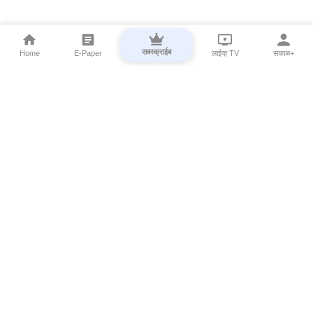
सबस्क्राईब
Home
E-Paper
लाईव्ह TV
सकाळ+
⌄
Marathi News
⌄
About Esakal
⌄
Digital Products
⌄
Sakal Programs