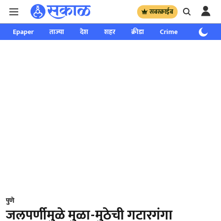
सबस्क्राईब
Epaper
ताज्या
देश
शहर
क्रीडा
Crime
साप्ताहिक
पुणे
जलपर्णीमुळे मुळा-मुठेची गटारगंगा