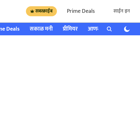
Prime Deals
साईन इन
सबस्क्राईब
me Deals
सकाळ मनी
प्रीमियर
आणखी
राशी भविष्य