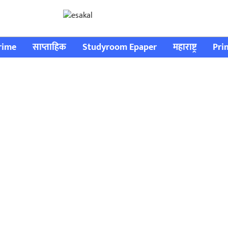
rime
साप्ताहिक
Studyroom Epaper
महाराष्ट्र
Pri