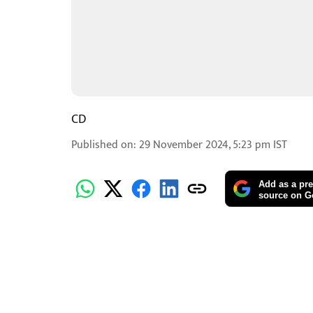
CD
Published on
:
29 November 2024, 5:23 pm
IST
Add as a pre
source on G