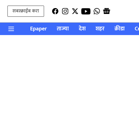
सबस्क्राईब करा
Epaper
ताज्या
देश
शहर
क्रीडा
C