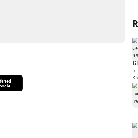
R
ferred
oogle