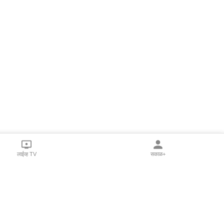
लाईव्ह TV
सकाळ+