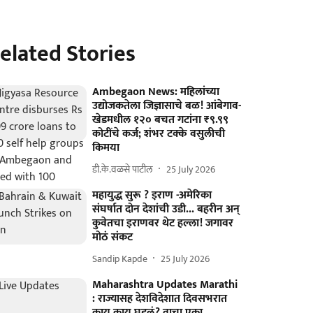
elated Stories
Ambegaon News: महिलांच्या
उद्योजकतेला जिज्ञासाचे बळ! आंबेगाव-
खेडमधील १२० बचत गटांना ₹९.९९
कोटींचे कर्ज; शंभर टक्के वसुलीची
किमया
डी.के.वळसे पाटील
25 July 2026
महायुद्ध सुरू ? इराण -अमेरिका
संघर्षात दोन देशांची उडी... बहरीन अन्
कुवेतचा इराणवर थेट हल्ला! जगावर
मोठं संकट
Sandip Kapde
25 July 2026
Maharashtra Updates Marathi
: राज्यासह देशविदेशात दिवसभरात
काय काय घडलं? वाचा एका