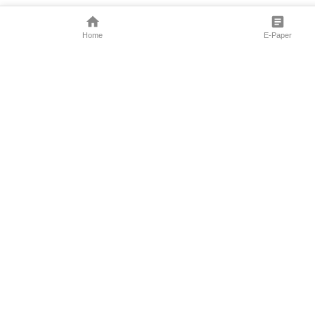
Home
E-Paper
Follow Us
Marathi News
Maharashtra N
Entertainment 
Sports News