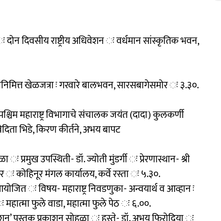
 दोन दिवसीय राष्ट्रीय अधिवेशन ः वर्धमान सांस्कृतिक भवन,
मित्त खेळजत्रा ः गरवारे बालभवन, सारसबागेसमोर ः ३.३०.
्ते, पश्चिम महाराष्ट्र विभागाचे संचालक जयंत (दादा) कुलकर्णी
वेदिता भिडे, किरण कीर्तने, अभय बापट
 प्रमुख उपस्थिती- डॉ. ज्योती मुंडर्गी ः प्रेरणास्थान- श्री
 ः कोहिनूर मंगल कार्यालय, कर्वे रस्ता ः ५.३०.
आयोजित ः विषय- महाराष्ट्र निवडणुका- अन्वयार्थ व आव्हान ः
ः महात्मा फुले वाडा, महात्मा फुले पेठ ः ६.००.
पिरेशन’ पुस्तक प्रकाशन सोहळा ः हस्ते- डॉ. अभय फिरोदिया ः