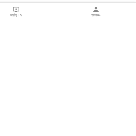
लाईव्ह TV
सकाळ+
l Programs
Print Products
Sakal Saptahik
hka
Family Doctor
 Crowdfunding
Sakal Publications
orm Pune India