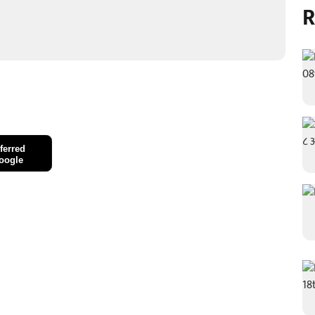
R
ferred
oogle