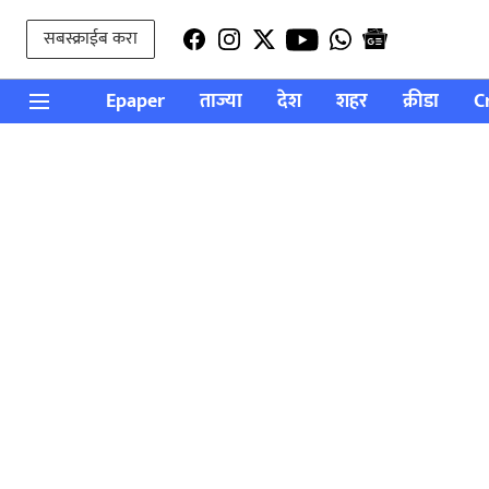
सबस्क्राईब करा
Epaper
ताज्या
देश
शहर
क्रीडा
C