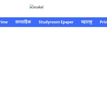
rime
साप्ताहिक
Studyroom Epaper
महाराष्ट्र
Pri