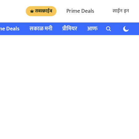
Prime Deals
साईन इन
सबस्क्राईब
me Deals
सकाळ मनी
प्रीमियर
आणखी
राशी भविष्य