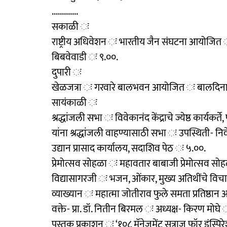
.............
सकाळी ः
राष्ट्रीय अधिवेशन ः भारतीय जैन संघटना आयोजित ः
बिबवेवाडी ः ९.००.
दुपारी ः
खेळजत्रा ः गरवारे बालभवन आयोजित ः बालदिनानि
सायंकाळी ः
श्रद्धांजली सभा ः विवेकानंद केंद्राचे ज्येष्ठ कार्यकर
यांना श्रद्धांजली वाहण्यासाठी सभा ः उपस्थिती- नि
उद्यान प्रासाद कार्यालय, सदाशिव पेठ ः ५.००.
प्रेमोत्सव सोहळा ः महावतार बाबाजी प्रेमोत्सव सोहळा ः
विद्यासागरजी ः भजन, ओंकार, मुख्य अतिथींचे विचार
व्याख्यान ः महात्मा जोतीराव फुले समता प्रतिष्ठान 
वक्ते- प्रा. डॉ. नितीन बिरमल ः अध्यक्ष- किरण मोघे 
पुस्तक प्रकाशन ः ‘१०८ मॅनेजमेंट सूत्राज् फॉर इंस्