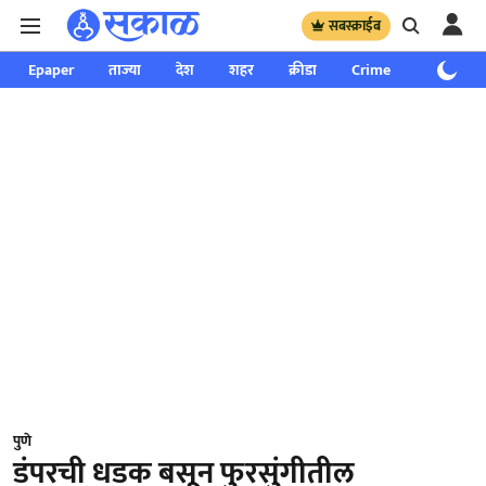
सबस्क्राईब
Epaper
ताज्या
देश
शहर
क्रीडा
Crime
साप्ताहिक
पुणे
डंपरची धडक बसून फुरसुंगीतील