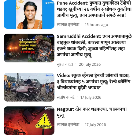
Pune Accident: पुण्यात दुचाकीला टेंपोची
धडक; खुबीच्या २६ वर्षीय संशोधक युवतीचा
जागीच मृत्यू, एका अपघाताने संपले स्वप्न!
सकाळ वृत्तसेवा
15 hours ago
Samruddhi Accident: एका अपघातामुळे
वाहतूक थांबवली, कारला मागून आलेल्या
ट्रकने धडक दिली; जुळ्या बहिणींसह सहा
जणांचा जागीच मृत्यू
सूरज यादव
20 July 2026
Video: स्कूल व्हॅनला ट्रेनची जोराची धडक,
३ विद्यार्थ्यांसह ५ जणांचा मृत्यू; रेल्वे क्रॉसिंग
ओलांडतांना दुर्दैवी अपघात
संतोष कानडे
17 July 2026
Nagpur: दोन कार धडकल्या, चालकाचा
मृत्यू
सकाळ वृत्तसेवा
17 July 2026