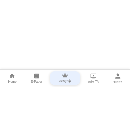
सबस्क्राईब
Home
E-Paper
लाईव्ह TV
सकाळ+