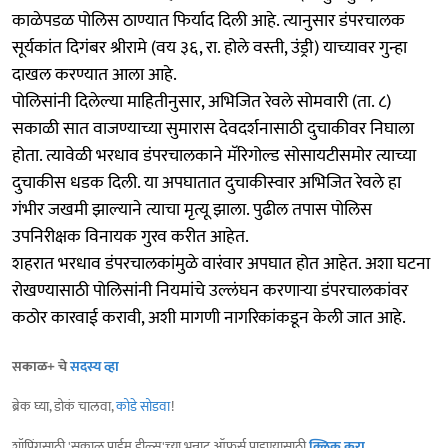
काळेपडळ पोलिस ठाण्यात फिर्याद दिली आहे. त्यानुसार डंपरचालक
सूर्यकांत दिगंबर श्रीरामे (वय ३६, रा. होले वस्ती, उंड्री) याच्यावर गुन्हा
दाखल करण्यात आला आहे.
पोलिसांनी दिलेल्या माहितीनुसार, अभिजित रेवले सोमवारी (ता. ८)
सकाळी सात वाजण्याच्या सुमारास देवदर्शनासाठी दुचाकीवर निघाला
होता. त्यावेळी भरधाव डंपरचालकाने मॅरिगोल्ड सोसायटीसमोर त्याच्या
दुचाकीस धडक दिली. या अपघातात दुचाकीस्वार अभिजित रेवले हा
गंभीर जखमी झाल्याने त्याचा मृत्यू झाला. पुढील तपास पोलिस
उपनिरीक्षक विनायक गुरव करीत आहेत.
शहरात भरधाव डंपरचालकांमुळे वारंवार अपघात होत आहेत. अशा घटना
रोखण्यासाठी पोलिसांनी नियमांचे उल्लंघन करणाऱ्या डंपरचालकांवर
कठोर कारवाई करावी, अशी मागणी नागरिकांकडून केली जात आहे.
सकाळ+ चे
सदस्य व्हा
ब्रेक घ्या, डोकं चालवा,
कोडे सोडवा
!
शॉपिंगसाठी 'सकाळ प्राईम डील्स'च्या भन्नाट ऑफर्स पाहण्यासाठी
क्लिक करा
.