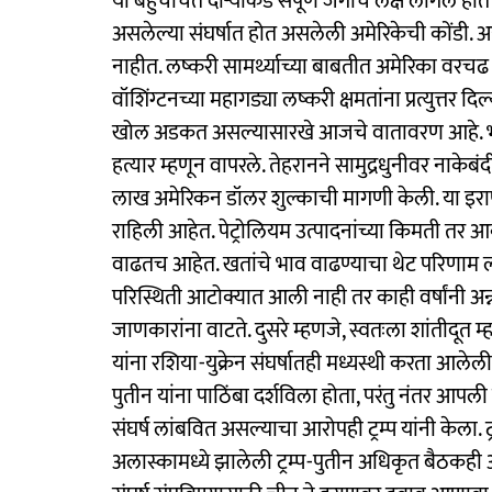
या बहुचर्चित दौऱ्याकडे संपूर्ण जगाचे लक्ष लागले होत
असलेल्या संघर्षात होत असलेली अमेरिकेची कोंडी. अद्
नाहीत. लष्करी सामर्थ्याच्या बाबतीत अमेरिका वरचढ अ
वॉशिंग्टनच्या महागड्या लष्करी क्षमतांना प्रत्युत
खोल अडकत असल्यासारखे आजचे वातावरण आहे. भरीसभ
हत्यार म्हणून वापरले. तेहरानने सामुद्रधुनीवर नाकेब
लाख अमेरिकन डॉलर शुल्काची मागणी केली. या इराणी
राहिली आहेत. पेट्रोलियम उत्पादनांच्या किमती तर
वाढतच आहेत. खतांचे भाव वाढण्याचा थेट परिणाम
परिस्थिती आटोक्यात आली नाही तर काही वर्षांनी अन्
जाणकारांना वाटते. दुसरे म्हणजे, स्वतःला शांतीदूत 
यांना रशिया-युक्रेन संघर्षातही मध्यस्थी करता आलेली नाह
पुतीन यांना पाठिंबा दर्शविला होता, परंतु नंतर आप
संघर्ष लांबवित असल्याचा आरोपही ट्रम्प यांनी केला. ट
अलास्कामध्ये झालेली ट्रम्प-पुतीन अधिकृत बैठकह