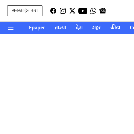
सबस्क्राईब करा
Epaper
ताज्या
देश
शहर
क्रीडा
C