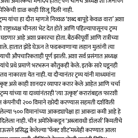
 असा अमेरिकेचा मनोदय होता; पण चीनचे अध्यक्ष शी जिनपिंग
मेरिकेची डाळ काही शिजू दिली नाही.
्रम्प यांचा हा दौरा म्हणजे निव्वळ ‘शब्द बापूडे केवळ वारा’ अशा
ट्राध्यक्ष चीनला भेट देत होते आणि पहिल्यापासूनच ट्रम्प
 घडणार आहे अशा प्रकारचा होता. बैठकीपूर्वी आणि रात्रीच्या
झाले. हातात झेंडे घेऊन ते फडकवणाऱ्या लहान मुलांनी त्या
ी औपचारिकताही पूर्ण झाली. अशा सर्व प्रसंगात अध्यक्ष
ंग यांचे प्रथे प्रमाणे भरभरून कौतुकही केले. इतके सारे घडूनही
तव नाकारता येत नाही. या दौऱ्यानंतर ट्रम्प यांनी माध्यमांना
उत्कृष्ट असे काही शानदार व्यापार करार केले आहेत आणि चर्चा
म्प यांच्या या दाव्यांनंतरही ‘त्या उत्कृष्ट’ करारांबद्दल फारशी
न कंपनीची २०० विमाने खरेदी करण्यास सहमती दर्शविली
असलेल्या ५०० विमानांच्या आकड्यापेक्षा हा आकडा कमी आहे हे
ा दिलेला नाही. चीन अमेरिकेकडून ‘अब्जावधी डॉलर्स’ किमतीचे
सने प्रसिद्ध केलेल्या ‘फॅक्ट शीट’मध्येही करण्यात आला