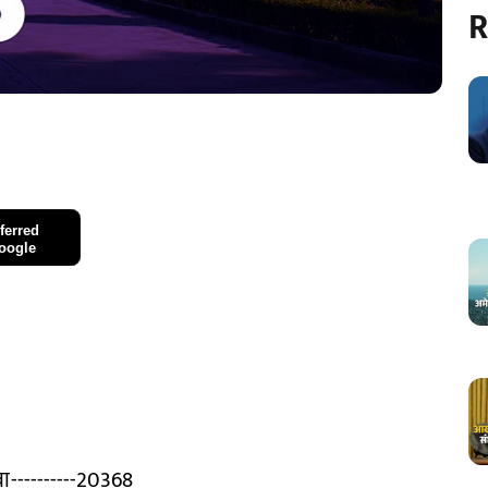
R
ferred
oogle
ावा----------20368