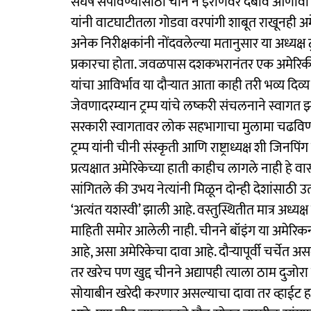
संघर्ष संपविण्यासाठी चीन ने इराणवर दबाव आणावा
यांनी वाटघाटीतला गोडवा वरपांगी शाबूत राखूनही अ
अनेक निरीक्षकांनी नोंदवलेल्या मतानुसार या अध्यक्ष ट
प्रकारचा होता. जवळपास दशकभरानंतर एक अमेरिकी राष्
यांचा आविर्भाव या दौऱ्यात आता काही तरी भव्य दिव्य
जेवणादरम्यान ट्रम्प यांचे लष्करी संचलनाने स्वागत 
सरकारी स्वागतावर लोक सहभागाचा मुलामा चढविण्याच
ट्रम्प यांनी चीनी संस्कृती आणि राष्ट्राध्यक्ष शी जिनपि
प्रत्यक्षात अमेरिकेच्या हाती काहीच लागले नाही हे वास्
सांगितले की उभय नेत्यांनी मिळून दोन्ही देशांसाठी 
‘अत्यंत यशस्वी’ झाली आहे. वस्तुस्थितीत मात्र अध्यक्ष ट्र
माहिती समोर आलेली नाही. चीनने बॉइंग या अमेरिक
आहे, असा अमेरिकेचा दावा आहे. दौऱ्यापूर्वी चर्चेत 
तर खरेच पण खुद्द चीनने अद्यापही त्याला ठाम दुजोर
सोयाबीन खरेदी करणार असल्याचा दावा तर व्हाईट हाऊ