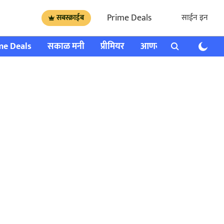
Prime Deals
साईन इन
सबस्क्राईब
me Deals
सकाळ मनी
प्रीमियर
आणखी
राशी भविष्य