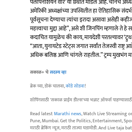
पेलोपेनेशियन वॉर’ या ग्रंथात मांडले आहे. चीनचे अध
अमेरिकी अध्यक्षांच्या उपस्थितीत हा ऐतिहासिक संदर्
पूर्वसूचना देण्याचा त्यांचा इरादा असावा असेही कहीजण
महत्त्वाचा मुद्दा आहे’’, असे शी जिनपिंग म्हणाले ते हे 
कदाचित यामुळेच की काय, मायदेशी परतल्यावर ‘ट्रुथ
‘‘आता, युनायटेड स्टेट्स जगात सर्वांत तेजस्वी राष्ट
अधिक बलिष्ठ आणि चांगले राहतील.’’ ट्रम्प मुखभं
सकाळ+ चे
सदस्य व्हा
ब्रेक घ्या, डोकं चालवा,
कोडे सोडवा
!
शॉपिंगसाठी 'सकाळ प्राईम डील्स'च्या भन्नाट ऑफर्स पाहण्यासा
Read latest
Marathi news
, Watch Live Streaming o
Pune, Mumbai. Get the Politics, Entertainment, Sports
मराठी ब्रेकिंग न्यूज, मराठी ताज्या घडामोडी. And Live t