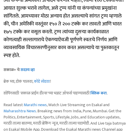
ज्या कंपन्या अमेरिकेत उत्पादन करणार नाहीत, त्यांना १०० टक्क्यांपर्यंत
आयात शुल्क भरावे लागेल, असे ट्रम्प यांनी या कंपन्यांच्या प्रमुखांना
सांगितले. आमच्यावर मोठा अन्याय होत असल्याचे सांगत ट्रम्प म्हणाले
की, चीन अमेरिकी वस्तूंवर १५० ते २०० टक्के कर लावतो आणि भारत
१७५ टक्के कर वसूल करतो. ट्रम्प त्यांच्या दुसऱ्या कार्यकाळात
कोणत्याही सल्लागाराचे ऐकण्याऐवजी पूर्णपणे स्वतःचे निर्णय आणि
व्यावसायिक विचारसरणीनुसार काम करत असल्याचे या पुस्तकातून
स्पष्ट होते.
सकाळ+ चे
सदस्य व्हा
ब्रेक घ्या, डोकं चालवा,
कोडे सोडवा
!
शॉपिंगसाठी 'सकाळ प्राईम डील्स'च्या भन्नाट ऑफर्स पाहण्यासाठी
क्लिक करा
.
Read latest
Marathi news
, Watch Live Streaming on Esakal and
Maharashtra News
. Breaking news from India, Pune, Mumbai. Get the
Politics, Entertainment, Sports, Lifestyle, Jobs, and Education updates,
मराठी ताज्या बातम्या, मराठी ब्रेकिंग न्यूज, मराठी ताज्या घडामोडी. And Live taja batmya
on Esakal Mobile App. Download the Esakal Marathi news Channel app