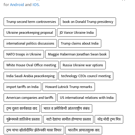
for
Android
and
IOS
.
Trump second term controversies
book on Donald Trump presidency
Ukraine peacekeeping proposal
JD Vance Ukraine India
international politics discussions
Trump claims about India
NATO troops in Ukraine
Maggie Haberman Jonathan Swan book
White House Oval Office meeting
Russia Ukraine war options
India Saudi Arabia peacekeeping
technology CEOs council meeting
import tariffs on India
Howard Lutnick Trump remarks
American companies and tariffs
US international relations with India
ट्रम्प दुसरा कार्यकाळ वाद
भारत व अमेरिकेची आंतरराष्ट्रीय संबंध
युक्रेनमध्ये शांतिसेना प्रस्ताव
नाटो देशांचा सामील होण्याचा प्रस्ताव
नरेंद्र मोदी ट्रम्प मित्र
ट्रम्प यांचा व्होलोदीमिर झेलेन्स्की यावर विचार
भारतीय आयातशुल्क वाद