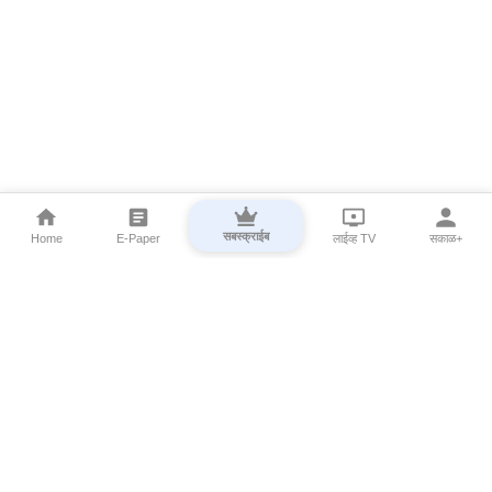
सबस्क्राईब
Home
E-Paper
लाईव्ह TV
सकाळ+
⌄
Marathi News