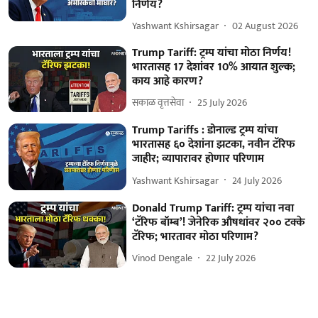
निर्णय?
Yashwant Kshirsagar
02 August 2026
Trump Tariff: ट्रम्प यांचा मोठा निर्णय!
भारतासह 17 देशांवर 10% आयात शुल्क;
काय आहे कारण?
सकाळ वृत्तसेवा
25 July 2026
Trump Tariffs : डोनाल्ड ट्रम्प यांचा
भारतासह ६० देशांना झटका, नवीन टॅरिफ
जाहीर; व्यापारावर होणार परिणाम
Yashwant Kshirsagar
24 July 2026
Donald Trump Tariff: ट्रम्प यांचा नवा
‘टॅरिफ बॉम्ब’! जेनेरिक औषधांवर २०० टक्के
टॅरिफ; भारतावर मोठा परिणाम?
Vinod Dengale
22 July 2026