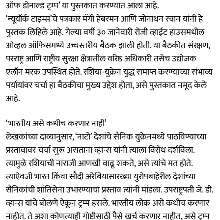
ऑफ डोनाल्ड ट्रम्प’ या पुस्तकात करण्यात आला आहे.
‘न्यूयॉर्क टाइम्स’चे पत्रकार मॅगी हेबरमन आणि जोनाथन स्वान यांनी हे
पुस्तक लिहिले आहे. गेल्या वर्षी ३० जानेवारी रोजी व्हाईट हाउसमधील
ओव्हल ऑफिसमध्ये उच्चस्तरीय बैठक झाली होती. या बैठकीत संरक्षण,
परराष्ट्र आणि राष्ट्रीय सुरक्षा क्षेत्रातील वरिष्ठ अधिकारी तसेच उद्योजक
एलॉन मस्क उपस्थित होते. रशिया-युक्रेन युद्ध समाप्त करण्याच्या संभाव्य
पर्यायांवर चर्चा हा बैठकीचा मुख्य उद्देश होता, असे पुस्तकात नमूद केले
आहे.
‘भारतीय असे कधीच करणार नाही’
लेखकांच्या दाव्यानुसार, ‘नाटो’ देशांचे सैनिक युक्रेनमध्ये पाठविण्याच्या
प्रस्तावावर चर्चा सुरू असताना व्हान्स यांनी त्याला विरोध दर्शविला.
त्यामुळे रशियाची नाराजी आणखी वाढू शकते, असे त्यांचे मत होते.
त्याऐवजी भारत किंवा सौदी अरेबियासारख्या युरोपबाहेरील देशांच्या
सैनिकांची शांतिसेना उभारण्याचा प्रस्ताव त्यांनी मांडला. उपराष्ट्रपती जे. डी.
व्हान्स यांचे बोलणे ऐकून ट्रम्प हसले. भारतीय लोक असे कधीच करणार
नाहीत. ते अशा कोणत्याही गोष्टीसाठी पैसे खर्च करणार नाहीत, असे ट्रम्प