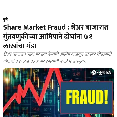
पुणे
Share Market Fraud : शेअर बाजारात
गुंतवणुकीच्या आमिषाने दोघांना ७१
लाखांचा गंडा
शेअर बाजारात जादा परतावा देण्याचे आमिष दाखवून सायबर चोरट्यांनी
दोघांची ७१ लाख ७३ हजार रुपयांची केली फसवणूक.