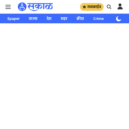
सबस्क्राईब
Epaper
ताज्या
देश
शहर
क्रीडा
Crime
साप्ताहिक