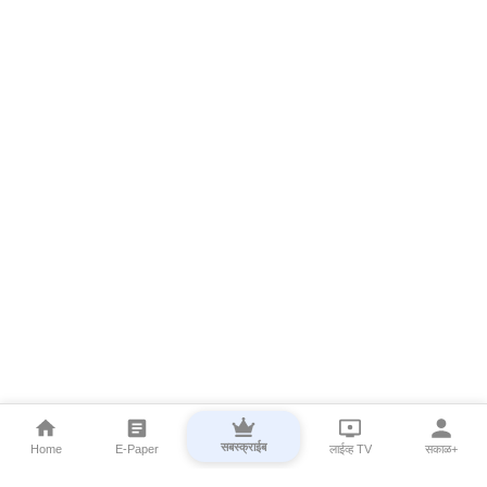
सबस्क्राईब
Home
E-Paper
लाईव्ह TV
सकाळ+