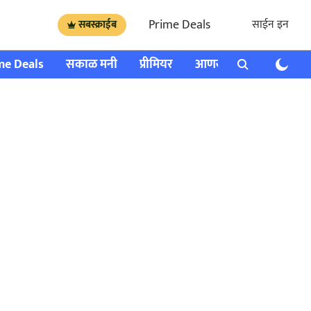
Prime Deals
साईन इन
सबस्क्राईब
me Deals
सकाळ मनी
प्रीमियर
आणखी
राशी भविष्य