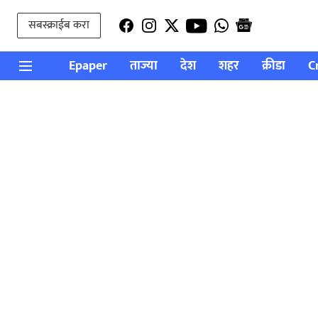
सबस्क्राईब करा
Epaper
ताज्या
देश
शहर
क्रीडा
C