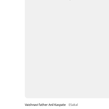
Vaishnavi father Anil Kaspate
ESakal