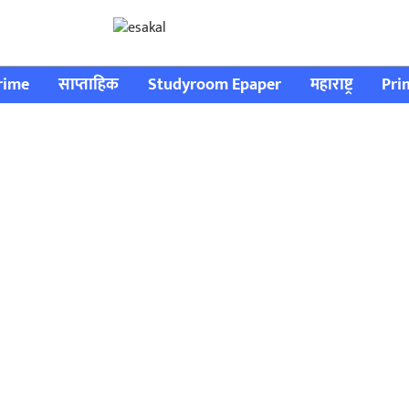
rime
साप्ताहिक
Studyroom Epaper
महाराष्ट्र
Pri