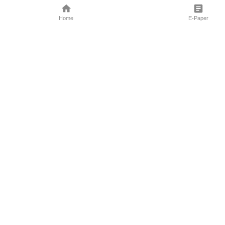
Home
E-Paper
Follow Us
Marathi News
Maharashtra N
Entertainment 
Sports News
Mumbai News