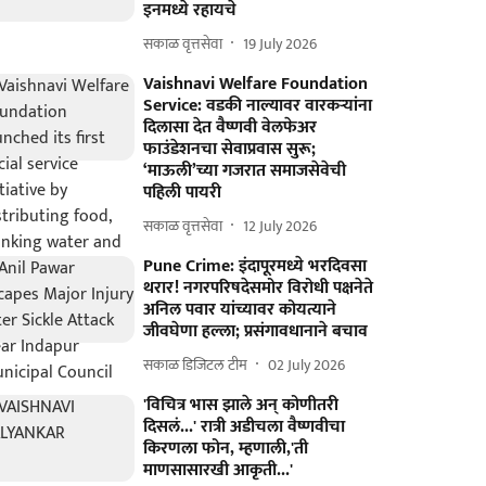
इनमध्ये रहायचे
सकाळ वृत्तसेवा
19 July 2026
Vaishnavi Welfare Foundation
Service: वडकी नाल्यावर वारकऱ्यांना
दिलासा देत वैष्णवी वेलफेअर
फाउंडेशनचा सेवाप्रवास सुरू;
‘माऊली’च्या गजरात समाजसेवेची
पहिली पायरी
सकाळ वृत्तसेवा
12 July 2026
Pune Crime: इंदापूरमध्ये भरदिवसा
थरार! नगरपरिषदेसमोर विरोधी पक्षनेते
अनिल पवार यांच्यावर कोयत्याने
जीवघेणा हल्ला; प्रसंगावधानाने बचाव
सकाळ डिजिटल टीम
02 July 2026
'विचित्र भास झाले अन् कोणीतरी
दिसलं...' रात्री अडीचला वैष्णवीचा
किरणला फोन, म्हणाली,'ती
माणसासारखी आकृती...'