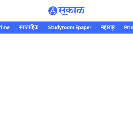
rime
साप्ताहिक
Studyroom Epaper
महाराष्ट्र
Pri