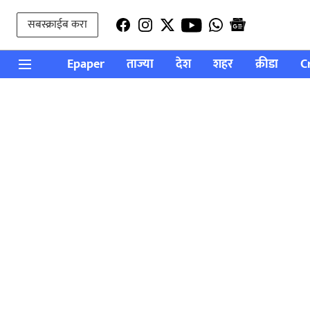
सबस्क्राईब करा
Epaper
ताज्या
देश
शहर
क्रीडा
C