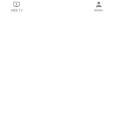
लाईव्ह TV
सकाळ+
l Programs
Print Products
Sakal Saptahik
hka
Family Doctor
 Crowdfunding
Sakal Publications