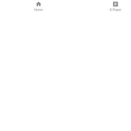
Home
E-Paper
Follow Us
Marathi News
Maharashtra N
Entertainment 
Sports News