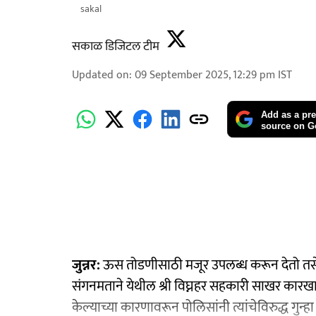
sakal
सकाळ डिजिटल टीम
Updated on
:
09 September 2025, 12:29 pm
IST
Add as a pre
source on G
जुन्नर:
ऊस तोडणीसाठी मजूर उपलब्ध करून देतो तसेच
संगनमताने येथील श्री विघ्नहर सहकारी साखर कारखा
केल्याच्या कारणावरून पोलिसांनी त्यांचेविरुद्ध ग