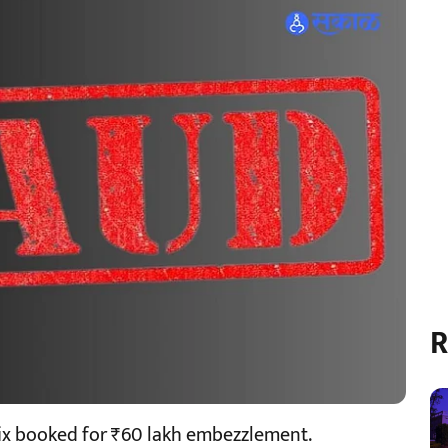
R
ix booked for ₹60 lakh embezzlement.