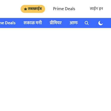
Prime Deals
साईन इन
सबस्क्राईब
me Deals
सकाळ मनी
प्रीमियर
आणखी
राशी भविष्य