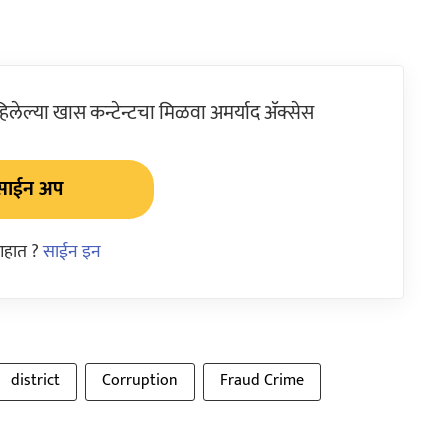
ेल्या खास कन्टेन्टचा मिळवा अमर्याद ॲक्सेस
साईन अप
आहात ?
साईन इन
district
Corruption
Fraud Crime