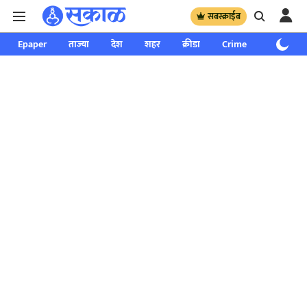
सबस्क्राईब
Epaper
ताज्या
देश
शहर
क्रीडा
Crime
साप्ताहिक