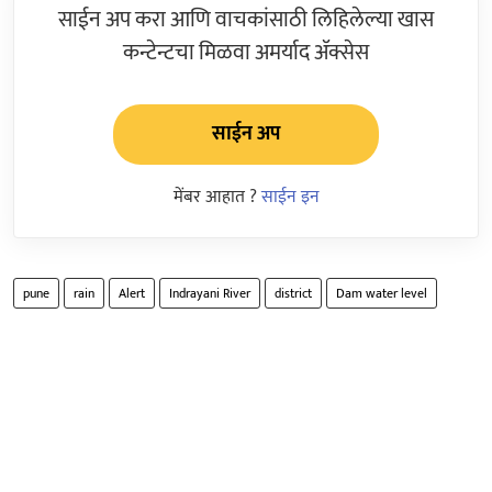
साईन अप करा आणि वाचकांसाठी लिहिलेल्या खास
कन्टेन्टचा मिळवा अमर्याद ॲक्सेस
साईन अप
मेंबर आहात ?
साईन इन
pune
rain
Alert
Indrayani River
district
Dam water level