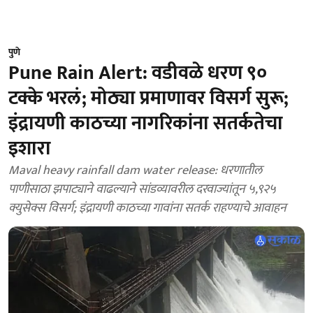
पुणे
Pune Rain Alert: वडीवळे धरण ९०
टक्के भरलं; मोठ्या प्रमाणावर विसर्ग सुरू;
इंद्रायणी काठच्या नागरिकांना सतर्कतेचा
इशारा
Maval heavy rainfall dam water release: धरणातील
पाणीसाठा झपाट्याने वाढल्याने सांडव्यावरील दरवाज्यांतून ५,९२५
क्युसेक्स विसर्ग; इंद्रायणी काठच्या गावांना सतर्क राहण्याचे आवाहन