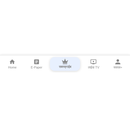
सबस्क्राईब
Home
E-Paper
लाईव्ह TV
सकाळ+
⌄
Marathi News