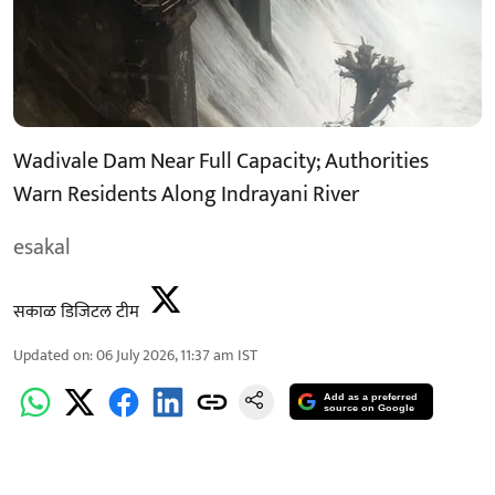
Wadivale Dam Near Full Capacity; Authorities
Warn Residents Along Indrayani River
esakal
सकाळ डिजिटल टीम
Updated on
:
06 July 2026, 11:37 am
IST
Add as a preferred
source on Google