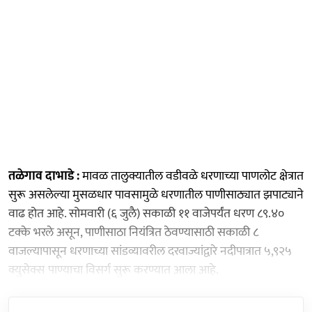
तळेगाव दाभाडे :
मावळ तालुक्यातील वडीवळे धरणाच्या पाणलोट क्षेत्रात
सुरू असलेल्या मुसळधार पावसामुळे धरणातील पाणीसाठ्यात झपाट्याने
वाढ होत आहे. सोमवारी (६ जुलै) सकाळी ११ वाजेपर्यंत धरण ८९.४०
टक्के भरले असून, पाणीसाठा नियंत्रित ठेवण्यासाठी सकाळी ८
वाजल्यापासून धरणाच्या सांडव्यावरील दरवाज्यांद्वारे नदीपात्रात ५,९२५
क्युसेक्स पाण्याचा विसर्ग सुरू करण्यात आला आहे.