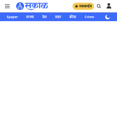
सबस्क्राईब
Epaper
ताज्या
देश
शहर
क्रीडा
Crime
साप्ताहिक