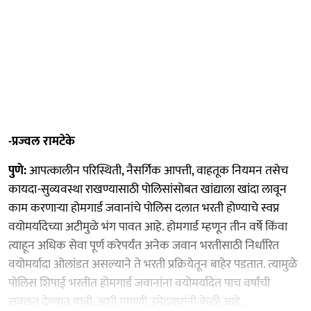
-प्रज्वल रामटेके
पुणे:
आपत्कालीन परिस्थिती, नैसर्गिक आपत्ती, वाहतूक नियमन तसेच
कायदा-सुव्यवस्था राखण्यासाठी पोलिसांसोबत खांद्याला खांदा लावून
काम करणाऱ्या होमगार्ड जवानांचे पोलिस दलात भरती होण्याचे स्वप्न
वयोमर्यादेच्या अटीमुळे भंग पावत आहे. होमगार्ड म्हणून तीन वर्षे किंवा
त्याहून अधिक सेवा पूर्ण करेपर्यंत अनेक जवान भरतीसाठी निर्धारित
वयोमर्यादा ओलांडत असल्याने ते भरती प्रक्रियेतून बाहेर पडतात. त्यामुळे
पोलिस शिपाई भरतीत होमगार्ड जवानांना वयोमर्यादेत पाच वर्षांची
सवलत देण्यात यावी, अशी मागणी उमेदवारांनी केली आहे.