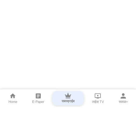
सबस्क्राईब
Home
E-Paper
लाईव्ह TV
सकाळ+