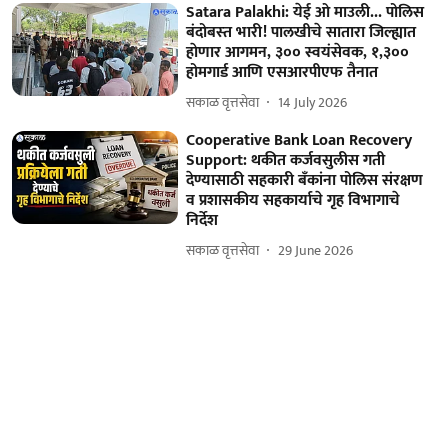
Satara Palakhi: येई ओ माउली... पोलिस
बंदोबस्‍त भारी! पालखीचे सातारा जिल्ह्यात
हाेणार आगमन, ३०० स्वयंसेवक, १,३००
होमगार्ड आणि एसआरपीएफ तैनात
सकाळ वृत्तसेवा
14 July 2026
Cooperative Bank Loan Recovery
Support: थकीत कर्जवसुलीस गती
देण्यासाठी सहकारी बँकांना पोलिस संरक्षण
व प्रशासकीय सहकार्याचे गृह विभागाचे
निर्देश
सकाळ वृत्तसेवा
29 June 2026