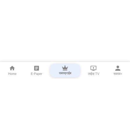
सबस्क्राईब
Home
E-Paper
लाईव्ह TV
सकाळ+
⌄
Marathi News