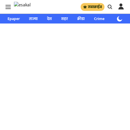
सबस्क्राईब
Epaper
ताज्या
देश
शहर
क्रीडा
Crime
साप्ताहिक