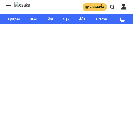
सबस्क्राईब
Epaper
ताज्या
देश
शहर
क्रीडा
Crime
साप्ताहिक