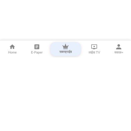
सबस्क्राईब
Home
E-Paper
लाईव्ह TV
सकाळ+
⌄
Marathi News
⌄
About Esakal