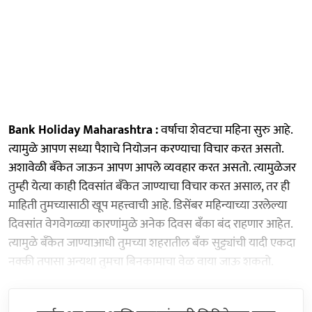
Bank Holiday Maharashtra :
वर्षाचा शेवटचा महिना सुरु आहे.
त्यामुळे आपण सध्या पैशाचे नियोजन करण्याचा विचार करत असतो.
अशावेळी बँकेत जाऊन आपण आपले व्यवहार करत असतो. त्यामुळेजर
तुम्ही येत्या काही दिवसांत बँकेत जाण्याचा विचार करत असाल, तर ही
माहिती तुमच्यासाठी खूप महत्त्वाची आहे. डिसेंबर महिन्याच्या उरलेल्या
दिवसांत वेगवेगळ्या कारणांमुळे अनेक दिवस बँका बंद राहणार आहेत.
त्यामुळे बँकेत जाण्याआधी तुमच्या शहरातील बँक सुट्ट्यांची यादी एकदा
नक्की तपासा अन्यथा तुमचा बिनकामाचा वेळ वाया जाऊ शकतो.