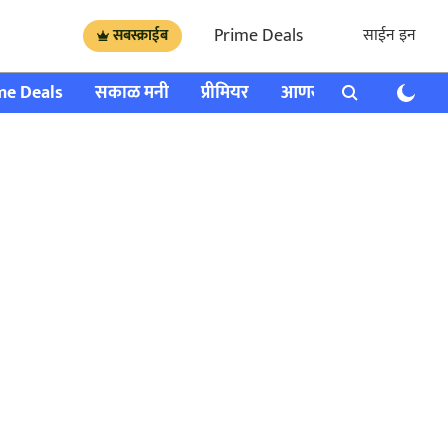
Prime Deals
साईन इन
सबस्क्राईब
me Deals
सकाळ मनी
प्रीमियर
आणखी
राशी भविष्य