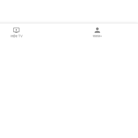
लाईव्ह TV
सकाळ+
l Programs
Print Products
Sakal Saptahik