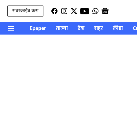
सबस्क्राईब करा
Epaper
ताज्या
देश
शहर
क्रीडा
C