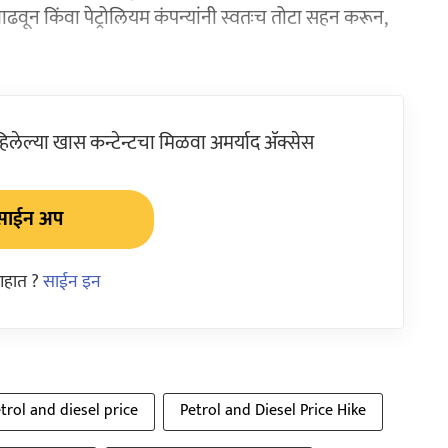
र वाढवून किंवा पेट्रोलियम कंपन्यांनी स्वतःच तोटा सहन करून,
ेल्या खास कन्टेन्टचा मिळवा अमर्याद ॲक्सेस
साईन अप
आहात ?
साईन इन
trol and diesel price
Petrol and Diesel Price Hike