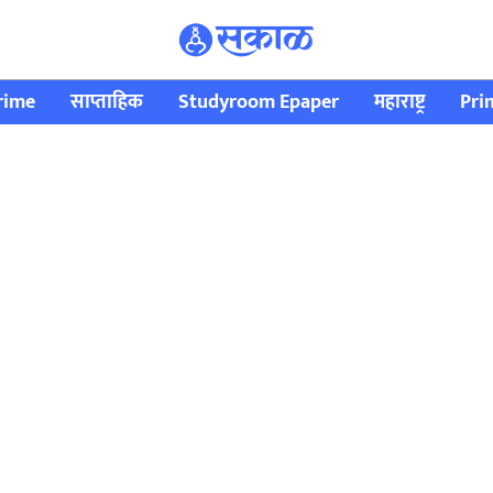
rime
साप्ताहिक
Studyroom Epaper
महाराष्ट्र
Pri