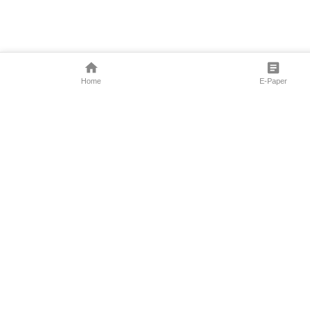
Home
E-Paper
Follow Us
Marathi News
Maharashtra N