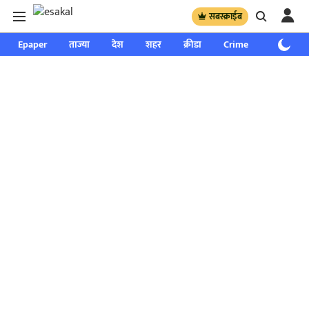
सबस्क्राईब
Epaper
ताज्या
देश
शहर
क्रीडा
Crime
साप्ताहिक