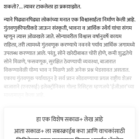
शकतो?... त्यावर टाकलेला हा प्रकाशझोत.
न्याने पिढ्यानपिढ्या लोकांच्या मनात एक विश्वासार्हता निर्माण केली आहे.
गुंतवणुकीपलीकडे जाऊन संस्कृती, भावना व आर्थिक स्थैर्य यांचा संगम
म्हणून त्यास ओळखले जाते. सोन्यावरील विश्वास वर्षानुवर्षे कायम
राहिला, तरी त्यामध्ये गुंतवणूक करण्याचे नवनवे पर्याय आर्थिक जगामध्ये
उपलब्ध करण्यात आले. परंतु, सोने खरेदीबाबत चोरी होणे, कमी शुद्धतेचे
सोने मिळणे, फसवणूक, सुरक्षित ठेवण्याची व्यवस्था, बाजारात
विकण्यावेळी योग्य भाव न मिळणे असे अनेक प्रश्न भेडसावत असतात.
एकाच गुंतवणूक पर्यायातून हे सर्व प्रश्‍न सोडवण्याचा प्रयत्न राष्ट्रीय शेअर
बाजाराने (एनएसई) इलेक्ट्रॉनिक्स गोल्ड रिसिट्स म्हणजचे ‘ईजीआर’च्या
माध्यमातून केला आहे.
हा एक विशेष सकाळ+ लेख आहे
आता सकाळ+ ला सबस्क्राईब करा आणि वाचकांसाठी