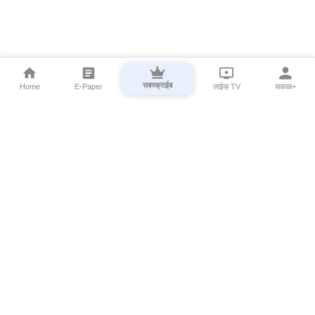
सबस्क्राईब
Home
E-Paper
लाईव्ह TV
सकाळ+
⌄
Marathi News
⌄
About Esakal
⌄
Digital Products