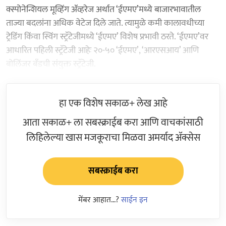
क्स्पोनेन्शियल मूव्हिंग ॲव्हरेज अर्थात ‘ईएमए’मध्ये बाजारभावातील
ताज्या बदलांना अधिक वेटेज दिले जाते. त्यामुळे कमी कालावधीच्या
ट्रेडिंग किंवा स्विंग स्ट्रॅटेजीमध्ये ‘ईएमए’ विशेष प्रभावी ठरते. ‘ईएमए’वर
आधारित पहिली स्ट्रॅटेजी आहेः २०-५० ‘ईएमए’, ‘आरएसआय’ आणि
बोलिंजर बँडची संयुक्त स्ट्रॅटेजी.
हा एक विशेष सकाळ+ लेख आहे
आता सकाळ+ ला सबस्क्राईब करा आणि वाचकांसाठी
लिहिलेल्या खास मजकूराचा मिळवा अमर्याद ॲक्सेस
सबस्क्राईब करा
मेंबर आहात...?
साईन इन