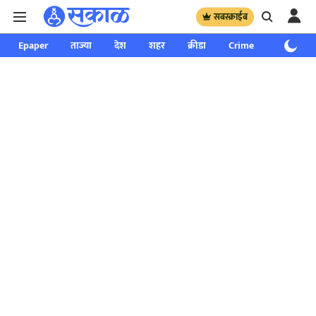
सबस्क्राईब
Epaper
ताज्या
देश
शहर
क्रीडा
Crime
साप्ताहिक