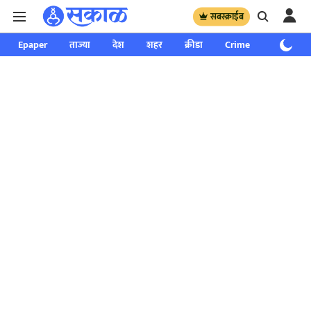
सबस्क्राईब
Epaper
ताज्या
देश
शहर
क्रीडा
Crime
साप्ताहिक