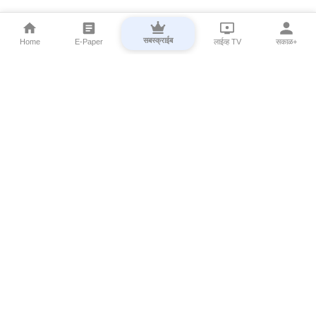
सबस्क्राईब
Home
E-Paper
लाईव्ह TV
सकाळ+
⌄
Marathi News
⌄
About Esakal
⌄
Digital Products
⌄
Sakal Programs