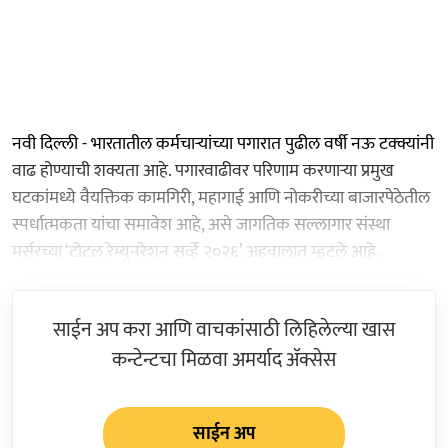
नवी दिल्ली - भारतातील कर्मचाऱ्यांच्या पगारात पुढील वर्षी नऊ टक्क्यांनी
वाढ होण्याची शक्यता आहे. पगारवाढीवर परिणाम करणाऱ्या प्रमुख
घटकांमध्ये वैयक्तिक कामगिरी, महागाई आणि नोकरीच्या बाजारपेठेतील
स्पर्धात्मकता यांचा समावेश आहे, असे जागतिक सल्लागार संस्था
मर्सरच्या ‘टोटल रेम्युनरेशन सर्व्हे २०२६’ अहवालात म्हटले आहे.
साईन अप करा आणि वाचकांसाठी लिहिलेल्या खास
कन्टेन्टचा मिळवा अमर्याद ॲक्सेस
साईन अप