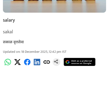
salary
sakal
सकाळ वृत्तसेवा
Updated on
:
18 December 2025, 12:42 pm
IST
Add as a preferred
source on Google