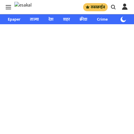
सबस्क्राईब
Epaper
ताज्या
देश
शहर
क्रीडा
Crime
साप्ताहिक