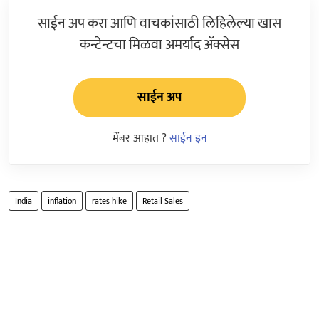
साईन अप करा आणि वाचकांसाठी लिहिलेल्या खास
कन्टेन्टचा मिळवा अमर्याद ॲक्सेस
साईन अप
मेंबर आहात ?
साईन इन
India
inflation
rates hike
Retail Sales