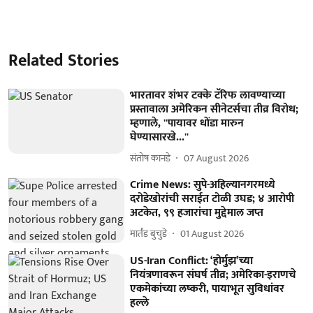
Related Stories
भारतावर शंभर टक्के टॅरिफ लावण्याच्या
प्रस्तावाला अमेरिकन सीनेटर्सचा तीव्र विरोध;
म्हणाले, ''पायावर धोंडा मारुन
घेण्यासारखे...''
संतोष कानडे
07 August 2026
Crime News: सुपे-अहिल्यानगरमध्ये
दरोडेखोरांची सराईत टोळी उघड; ४ आरोपी
अटकेत, ९९ हजारांचा मुद्देमाल जप्त
मार्तंड बुचुडे
01 August 2026
US-Iran Conflict: ‘होर्मुझ’च्या
नियंत्रणावरून संघर्ष तीव्र; अमेरिका-इराणचे
एकमेकांच्या लष्करी, पायाभूत सुविधांवर
हल्ले