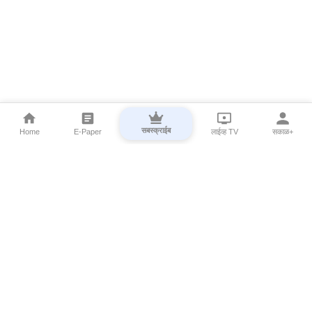
सबस्क्राईब
Home
E-Paper
लाईव्ह TV
सकाळ+
⌄
Marathi News
⌄
About Esakal