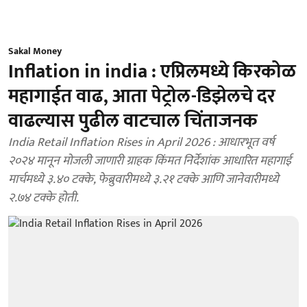
Sakal Money
Inflation in india : एप्रिलमध्ये किरकोळ
महागाईत वाढ, आता पेट्रोल-डिझेलचे दर
वाढल्यास पुढील वाटचाल चिंताजनक
India Retail Inflation Rises in April 2026 : आधारभूत वर्ष
२०२४ मानून मोजली जाणारी ग्राहक किंमत निर्देशांक आधारित महागाई
मार्चमध्ये ३.४० टक्के, फेब्रुवारीमध्ये ३.२१ टक्के आणि जानेवारीमध्ये
२.७४ टक्के होती.