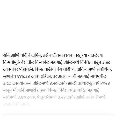
सोने आणि चांदीचे दागिने, तसेच जीवनावश्यक वस्तूंच्या वाढलेल्या
किमतींमुळे देशातील किरकोळ महागाई एप्रिलमध्ये किंचित वाढून ३.४८
टक्क्यांवर पोहोचली. किंमतवाढीचा वेग चांदीच्या दागिन्यांमध्ये सर्वाधिक,
म्हणजेच १४४.३४ टक्के राहिला, तर अन्नधान्याची महागाई मार्चमधील
३.८७ टक्क्यांवरून एप्रिलमध्ये ४.२० टक्के झाली. आधारभूत वर्ष २०२४
मानून मोजली जाणारी ग्राहक किंमत निर्देशांक आधारित महागाई
मार्चमध्ये ३.४० टक्के, फेब्रुवारीमध्ये ३.२१ टक्के आणि जानेवारीमध्ये
२.७४ टक्के होती.