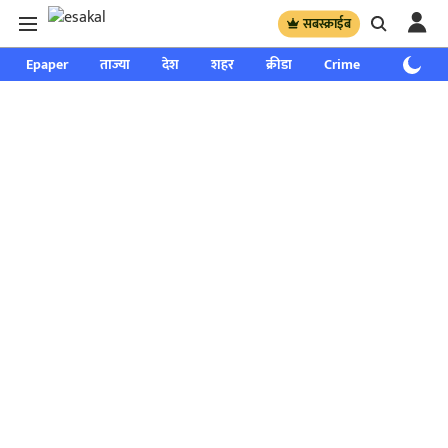
सबस्क्राईब
Epaper
ताज्या
देश
शहर
क्रीडा
Crime
साप्ताहिक