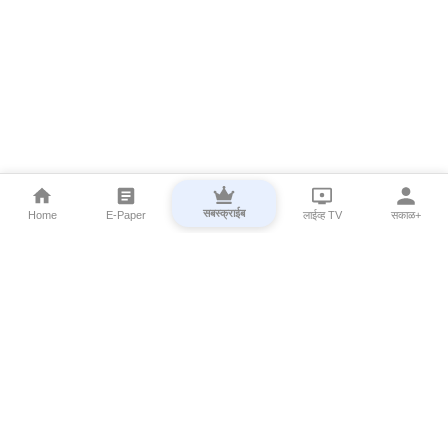
सबस्क्राईब
Home
E-Paper
लाईव्ह TV
सकाळ+
⌄
Marathi News