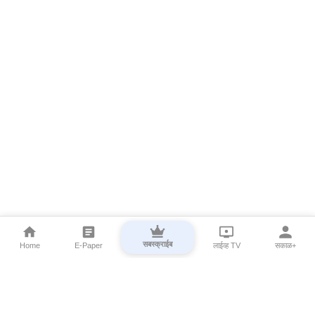
सबस्क्राईब
Home
E-Paper
लाईव्ह TV
सकाळ+