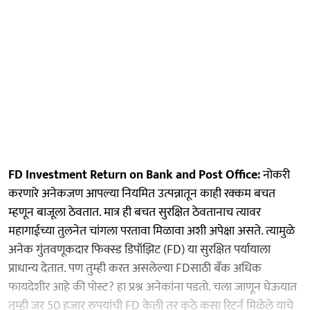
FD Investment Return on Bank and Post Office:
नोकरी
करणारे अनेकजण आपल्या नियमित उत्पन्नातून काही रक्कम बचत
म्हणून बाजूला ठेवतात. मात्र ही बचत सुरक्षित ठेवतानाच त्यावर
महागाईच्या तुलनेत चांगला परतावा मिळावा अशी अपेक्षा असते. त्यामुळे
अनेक गुंतवणूकदार फिक्स्ड डिपॉझिट (FD) या सुरक्षित पर्यायाला
प्राधान्य देतात. पण तुम्ही करत असलेल्या FDसाठी बँक अधिक
फायदेशीर आहे की पोस्ट? हा प्रश्न अनेकांना पडतो. चला जाणून घेऊयात
तुम्ही जर 50 हजार रुपयांची FD केली तर कुठे कसा रिटर्न मिळेले याचे