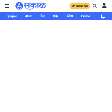
सबस्क्राईब
Epaper
ताज्या
देश
शहर
क्रीडा
Crime
साप्ताहिक