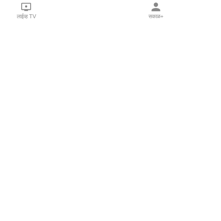
लाईव्ह TV
सकाळ+
l Programs
Print Products
Sakal Saptahik
hka
Family Doctor
 Crowdfunding
Sakal Publications