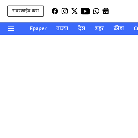
सबस्क्राईब करा
Epaper
ताज्या
देश
शहर
क्रीडा
C