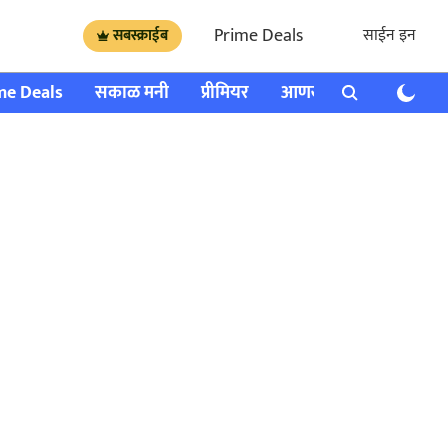
Prime Deals
साईन इन
सबस्क्राईब
me Deals
सकाळ मनी
प्रीमियर
आणखी
राशी भविष्य