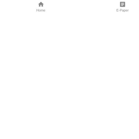
Home
E-Paper
Follow Us
Marathi News
Maharashtra N
Entertainment 
Sports News