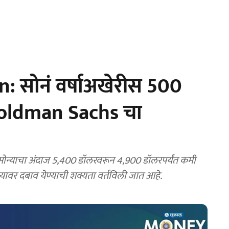
: सोनं वर्षाअखेरीस 500
 Goldman Sachs चा
न्याचा अंदाज 5,400 डॉलरवरून 4,900 डॉलरपर्यंत कमी
केला. अमेरिकेत व्याजदर वाढण्याच्या शक्यतेमुळे सोन्यावर दबाव येण्याची शक्यता वर्तविली जात आहे.