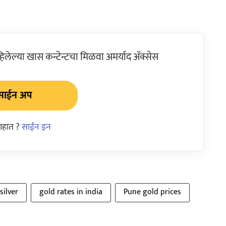
ेल्या खास कन्टेन्टचा मिळवा अमर्याद ॲक्सेस
साईन अप
आहात ?
साईन इन
silver
gold rates in india
Pune gold prices