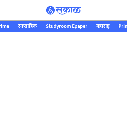
rime
साप्ताहिक
Studyroom Epaper
महाराष्ट्र
Pri