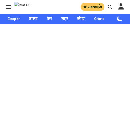
सबस्क्राईब
Epaper
ताज्या
देश
शहर
क्रीडा
Crime
साप्ताहिक