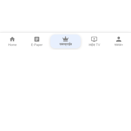
सबस्क्राईब
Home
E-Paper
लाईव्ह TV
सकाळ+
⌄
Marathi News
⌄
About Esakal
⌄
Digital Products