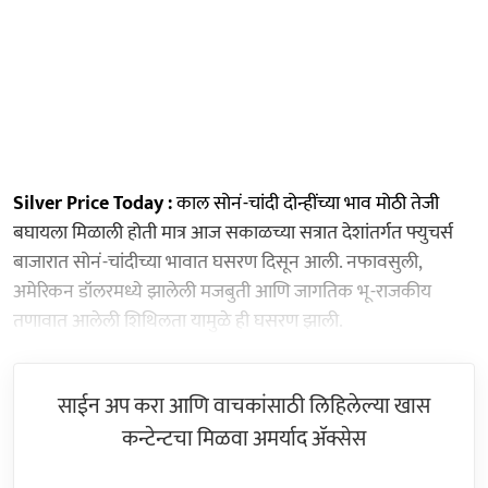
Silver Price Today :
काल सोनं-चांदी दोन्हींच्या भाव मोठी तेजी
बघायला मिळाली होती मात्र आज सकाळच्या सत्रात देशांतर्गत फ्युचर्स
बाजारात सोनं-चांदीच्या भावात घसरण दिसून आली. नफावसुली,
अमेरिकन डॉलरमध्ये झालेली मजबुती आणि जागतिक भू-राजकीय
तणावात आलेली शिथिलता यामुळे ही घसरण झाली.
साईन अप करा आणि वाचकांसाठी लिहिलेल्या खास
कन्टेन्टचा मिळवा अमर्याद ॲक्सेस